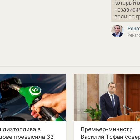
который в
независим
воли ее 
Рена
 дизтоплива в
Премьер-министр
дове превысила 32
Василий Тофан сове