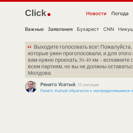
Click
Новости
Погода
Важные
Заявления
Бухарест
CNN
Никуш
“
Выходите голосовать все! Пожалуйста, 
которые ужен проголосовали, и для этого
вам нужно проехать 30-40 км – вспомните
всем партиям, но вы не должны оставать
Молдова
Ренато Усатый
,
10 месяцев
Ренато Усатый обратился к неопределившимся 