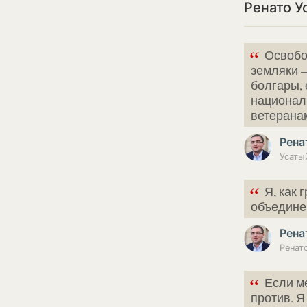
Ренато У
“
Освобо
земляки —
болгары, 
национал
ветерана
Рена
“
Я, как
объедине
Рена
“
Если ме
против. Я