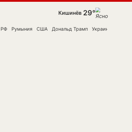
29°
Кишинёв
к Молдовы
РФ
Румыния
США
Дональд Трамп
Украина
Владим