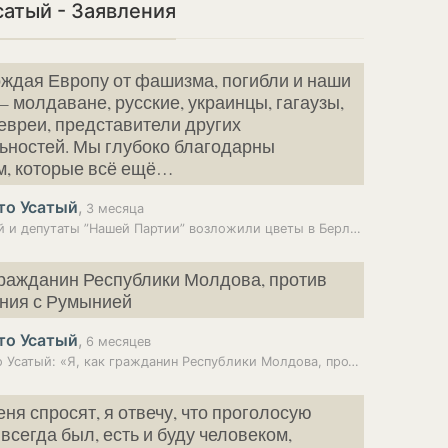
сатый - Заявления
ждая Европу от фашизма, погибли и наши
 молдаване, русские, украинцы, гагаузы,
евреи, представители других
ьностей. Мы глубоко благодарны
м, которые всё ещё…
то Усатый
,
3 месяца
Усатый и депутаты ”Нашей Партии” возложили цветы в Берлине
 гражданин Республики Молдова, против
ния с Румынией
то Усатый
,
6 месяцев
Ренато Усатый: «Я, как гражданин Республики Молдова, против…
ня спросят, я отвечу, что проголосую
 всегда был, есть и буду человеком,