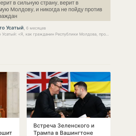
ерит в сильную страну, верит в
ую Молдову, и никогда не пойду против
граждан
то Усатый
,
6 месяцев
Ренато Усатый: «Я, как гражданин Республики Молдова, против…
Встреча Зеленского и
ршит
Трампа в Вашингтоне