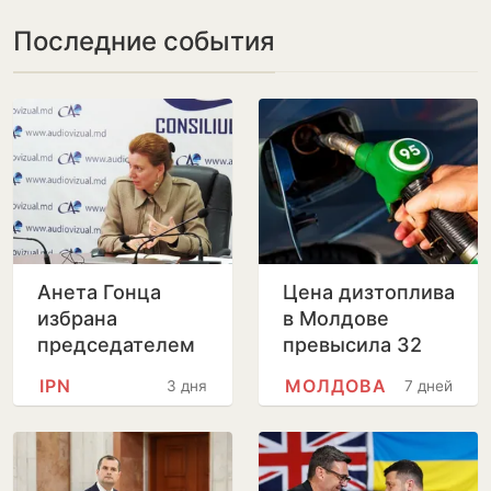
Последние события
Анета Гонца
Цена дизтоплива
избрана
в Молдове
председателем
превысила 32
Совета по
лея за литр
IPN
МОЛДОВА
3 дня
7 дней
телевидению и
радио после
отставки
Лилианы Вицу