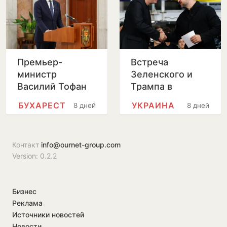
Премьер-
Встреча
министр
Зеленского и
Василий Тофан
Трампа в
совершит
Вашингтоне
БУХАРЕСТ
УКРАИНА
8 дней
8 дней
официальный
пройдет без
визит в Бухарест
прессы
Контакт
info@ournet-group.com
Version: 0.2.2
Бизнес
Реклама
Источники новостей
Новости