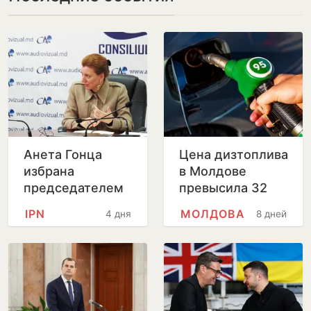
Анета Гонца
Цена дизтоплива
избрана
в Молдове
председателем
превысила 32
Совета по
лея за литр
IPN
МОЛДОВА
4 дня
8 дней
телевидению и
радио после
отставки
Лилианы Вицу