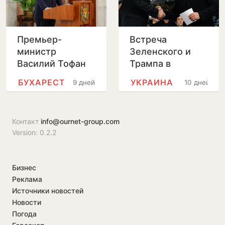
Премьер-
Встреча
министр
Зеленского и
Василий Тофан
Трампа в
совершит
Вашингтоне
БУХАРЕСТ
УКРАИНА
9 дней
10 дней
официальный
пройдет без
визит в Бухарест
прессы
Контакт
info@ournet-group.com
Version: 0.2.2
Бизнес
Реклама
Источники новостей
Новости
Погода