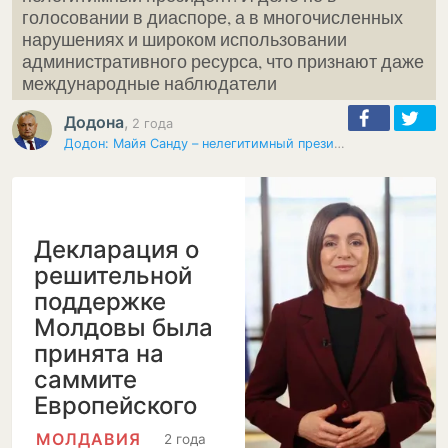
голосовании в диаспоре, а в многочисленных
нарушениях и широком использовании
административного ресурса, что признают даже
международные наблюдатели
Додона
,
2 года
Додон: Майя Санду – нелегитимный президент
Декларация о
решительной
поддержке
Молдовы была
принята на
саммите
Европейского
политического…
МОЛДАВИЯ
2 года