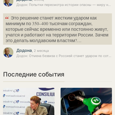
Додон: Попытки пересмотра истории опасны — миру нужен диалог
“
Это решение станет жестким ударом как
минимум по 350–400 тысячам сограждан,
которые сейчас временно или постоянно живут,
учатся и работают на территории России. Зачем
это делать молдавским властям?…
Додона
,
2 месяца
Додон: Отмена безвиза с Россией станет ударом по сотням тысяч граждан…
Последние события