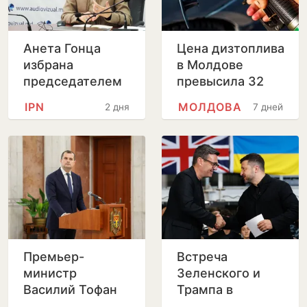
Анета Гонца
Цена дизтоплива
избрана
в Молдове
председателем
превысила 32
Совета по
лея за литр
IPN
МОЛДОВА
2 дня
7 дней
телевидению и
радио после
отставки
Лилианы Вицу
Премьер-
Встреча
министр
Зеленского и
Василий Тофан
Трампа в
совершит
Вашингтоне