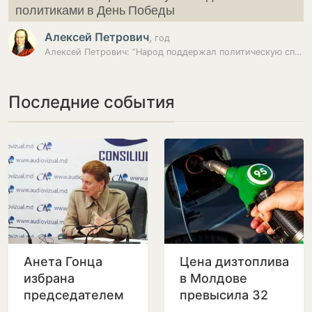
политиками в День Победы
Алексей Петрович
,
год
Алексей Петрович: ”Народ поддержал политическую сплочённость…
Последние события
Анета Гонца
Цена дизтоплива
избрана
в Молдове
председателем
превысила 32
Совета по
лея за литр