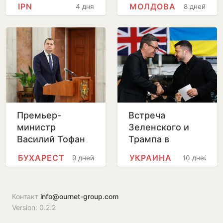
IPN
МОЛДОВА
4 дня
8 дней
телевидению и
радио после
отставки
Лилианы Вицу
Премьер-
Встреча
министр
Зеленского и
Василий Тофан
Трампа в
совершит
Вашингтоне
БУХАРЕСТ
УКРАИНА
9 дней
10 дней
официальный
пройдет без
визит в Бухарест
прессы
Контакт
info@ournet-group.com
Version: 0.2.2