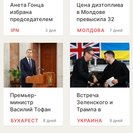
Анета Гонца
Цена дизтоплива
избрана
в Молдове
председателем
превысила 32
Совета по
лея за литр
IPN
МОЛДОВА
3 дня
7 дней
телевидению и
радио после
отставки
Лилианы Вицу
Премьер-
Встреча
министр
Зеленского и
Василий Тофан
Трампа в
совершит
Вашингтоне
БУХАРЕСТ
УКРАИНА
8 дней
9 дней
официальный
пройдет без
визит в Бухарест
прессы