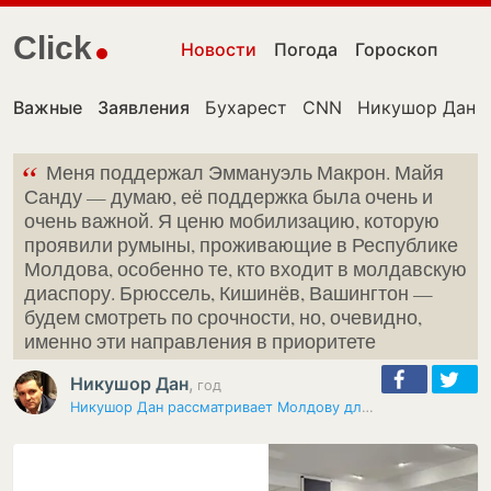
Click
Новости
Погода
Гороскоп
Важные
Заявления
Бухарест
CNN
Никушор Дан
“
Меня поддержал Эммануэль Макрон. Майя
Санду — думаю, её поддержка была очень и
очень важной. Я ценю мобилизацию, которую
проявили румыны, проживающие в Республике
Молдова, особенно те, кто входит в молдавскую
диаспору. Брюссель, Кишинёв, Вашингтон —
будем смотреть по срочности, но, очевидно,
именно эти направления в приоритете
Никушор Дан
,
год
Никушор Дан рассматривает Молдову для первого зарубежного визита как…