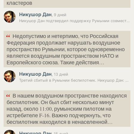
кластеров
Никушор Дан
,
9 дней
Никушор Дан подтвердил поддержку Румынии совместных проектов с…
“
Недопустимо и нетерпимо, что Российская
Федерация продолжает нарушать воздушное
пространство Румынии, которое одновременно
является воздушным пространством НАТО и
Европейского союза. Такие действия…
Никушор Дан
,
13 дней
Третий сбитый в Румынии беспилотник. Никушор Дан: Сбитый в пятницу был…
“
В нашем воздушном пространстве находился
беспилотник. Он был сбит несколько минут
назад, около 11:00, румынским пилотом на
истребителе F-16. Важно подчеркнуть, что
беспилотник находился в ненаселенной…
Никушор Дан
,
15 дней