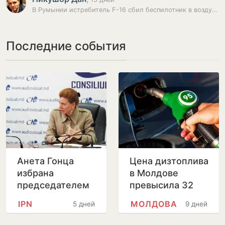
В Румынии истребитель F-16 сбил беспилотник в воздушном пространстве…
Последние события
Анета Гонца
Цена дизтоплива
избрана
в Молдове
председателем
превысила 32
Совета по
лея за литр
IPN
МОЛДОВА
5 дней
9 дней
телевидению и
радио после