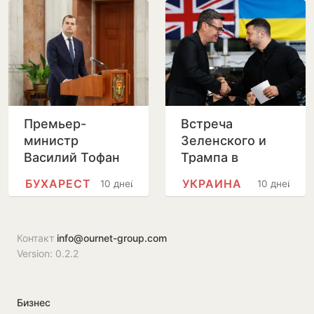
отставки
Лилианы Вицу
Премьер-
Встреча
министр
Зеленского и
Василий Тофан
Трампа в
совершит
Вашингтоне
БУХАРЕСТ
УКРАИНА
10 дней
10 дней
официальный
пройдет без
визит в Бухарест
прессы
Контакт
info@ournet-group.com
Version: 0.2.2
Бизнес