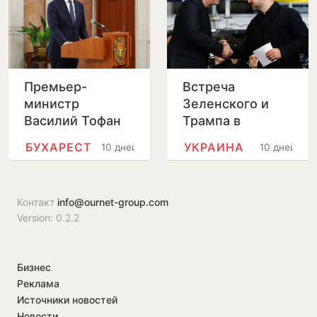
Премьер-
Встреча
министр
Зеленского и
Василий Тофан
Трампа в
совершит
Вашингтоне
БУХАРЕСТ
УКРАИНА
10 дней
10 дней
официальный
пройдет без
визит в Бухарест
прессы
Контакт
info@ournet-group.com
Version: 0.2.2
Бизнес
Реклама
Источники новостей
Новости