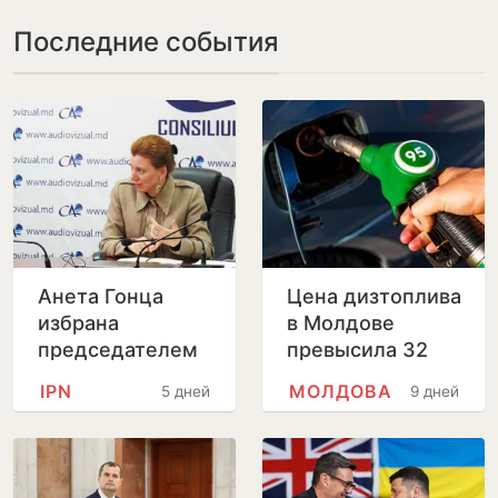
Последние события
Анета Гонца
Цена дизтоплива
избрана
в Молдове
председателем
превысила 32
Совета по
лея за литр
IPN
МОЛДОВА
5 дней
9 дней
телевидению и
радио после
отставки
Лилианы Вицу