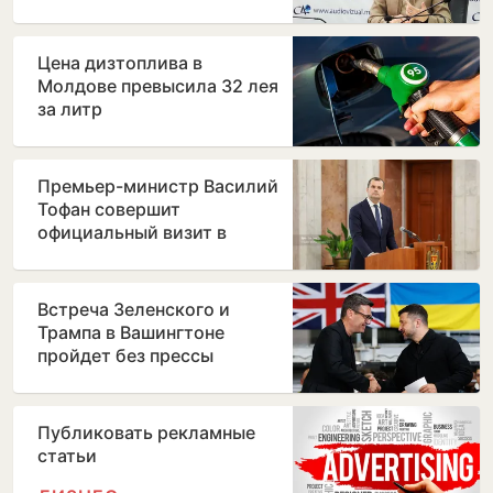
после отставки Лилианы
Вицу
Цена дизтоплива в
Молдове превысила 32 лея
за литр
Премьер-министр Василий
Тофан совершит
официальный визит в
Бухарест
Встреча Зеленского и
Трампа в Вашингтоне
пройдет без прессы
Публиковать рекламные
статьи