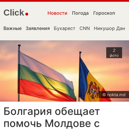
Click
Новости
Погода
Гороскоп
Важные
Заявления
Бухарест
CNN
Никушор Дан
2
фото
© nokta.md
Болгария обещает
помочь Молдове с