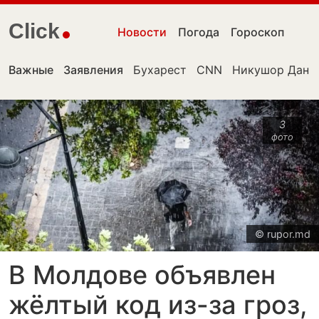
Click
Новости
Погода
Гороскоп
Важные
Заявления
Бухарест
CNN
Никушор Дан
3
фото
© rupor.md
В Молдове объявлен
жёлтый код из-за гроз,