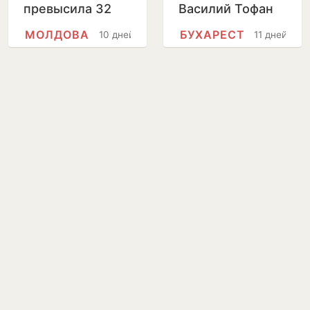
превысила 32
Василий Тофан
лея за литр
совершит
МОЛДОВА
БУХАРЕСТ
10 дней
11 дней
официальный
визит в Бухарест