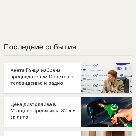
Последние события
Анета Гонца избрана
председателем Совета по
телевидению и радио
после отставки Лилианы
Вицу
Цена дизтоплива в
Молдове превысила 32 лея
за литр