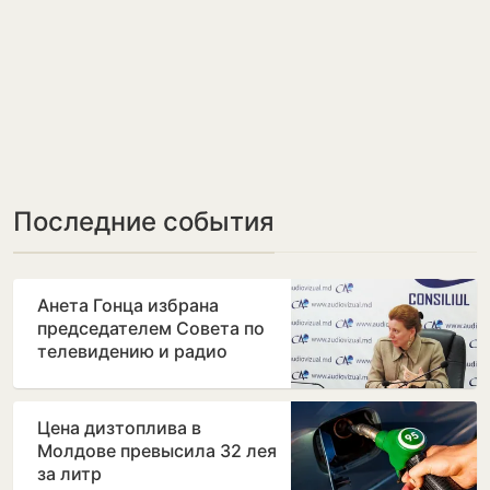
Последние события
Анета Гонца избрана
председателем Совета по
телевидению и радио
после отставки Лилианы
Вицу
Цена дизтоплива в
Молдове превысила 32 лея
за литр