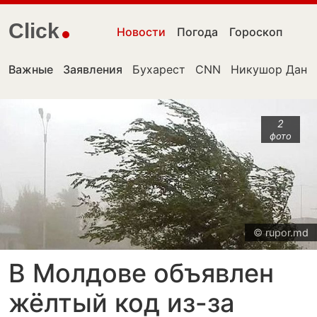
Click
Новости
Погода
Гороскоп
Важные
Заявления
Бухарест
CNN
Никушор Дан
2
фото
© rupor.md
В Молдове объявлен
жёлтый код из-за