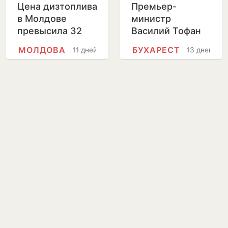
Цена дизтоплива
Премьер-
в Молдове
министр
превысила 32
Василий Тофан
лея за литр
совершит
МОЛДОВА
БУХАРЕСТ
11 дней
13 дней
официальный
визит в Бухарест