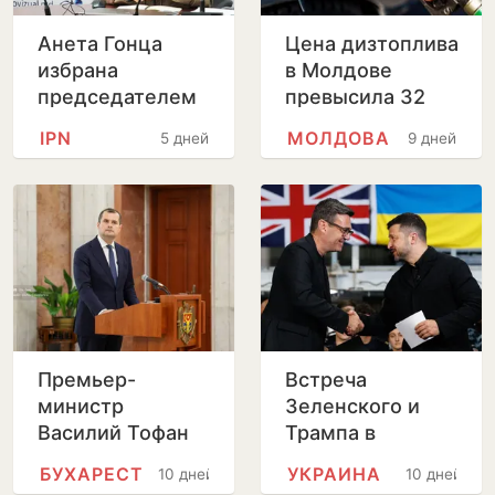
Анета Гонца
Цена дизтоплива
избрана
в Молдове
председателем
превысила 32
Совета по
лея за литр
IPN
МОЛДОВА
5 дней
9 дней
телевидению и
радио после
отставки
Лилианы Вицу
Премьер-
Встреча
министр
Зеленского и
Василий Тофан
Трампа в
совершит
Вашингтоне
БУХАРЕСТ
УКРАИНА
10 дней
10 дней
официальный
пройдет без