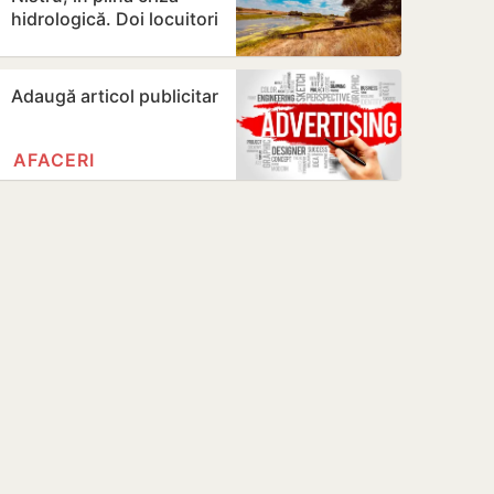
hidrologică. Doi locuitori
din Criuleni, amendați
Adaugă articol publicitar
AFACERI