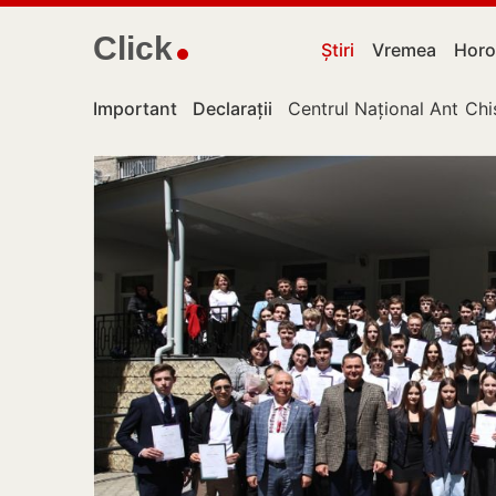
Click
Știri
Vremea
Horo
Important
Declarații
Centrul Național Anticor
Chi