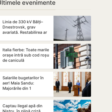
Ultimele evenimente
Linia de 330 kV Bălți–
Dnestrovsk, grav
avariată. Restabilirea ar
putea dura peste 7 zile
Italia fierbe: Toate marile
orașe intră sub cod roșu
de caniculă
Salariile bugetarilor în
aer! Maia Sandu:
Majorările din 1
septembrie ar putea fi
amânate
Captau ilegal apă din
Nistru, în plină criză