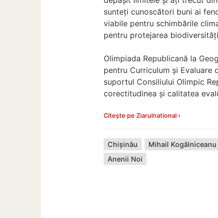
sunteți cunoscători buni ai fen
viabile pentru schimbările clima
pentru protejarea biodiversității
Olimpiada Republicană la Geog
pentru Curriculum și Evaluare 
suportul Consiliului Olimpic Rep
corectitudinea și calitatea evalu
Citește pe Ziarulnational ›
Chișinău
Mihail Kogălniceanu
Anenii Noi