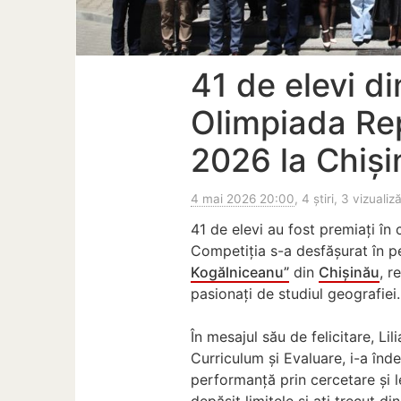
41 de elevi di
Olimpiada Re
2026 la Chiș
4 mai 2026 20:00
, 4 știri, 3 vizualiză
41 de elevi au fost premiați în
Competiția s-a desfășurat în p
Kogălniceanu”
din
Chișinău
, r
pasionați de studiul geografiei.
În mesajul său de felicitare, Li
Curriculum și Evaluare, i-a înd
performanță prin cercetare și le
depășit limitele și ați trecut d