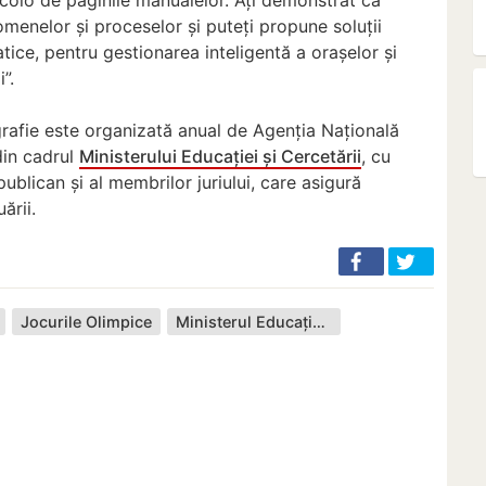
omenelor și proceselor și puteți propune soluții
tice, pentru gestionarea inteligentă a orașelor și
”.
rafie este organizată anual de Agenția Națională
din cadrul
Ministerului Educației și Cercetării
, cu
ublican și al membrilor juriului, care asigură
ării.
Jocurile Olimpice
Ministerul Educației și Cercetării