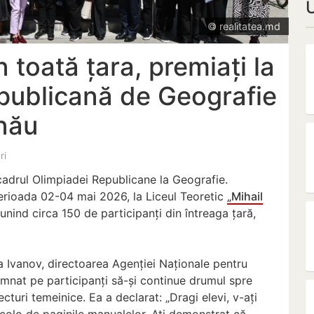
© realitatea.md
n toată țara, premiați la
publicană de Geografie
inău
ri
 cadrul Olimpiadei Republicane la Geografie.
erioada 02-04 mai 2026, la Liceul Teoretic
„Mihail
eunind circa 150 de participanți din întreaga țară,
lia Ivanov, directoarea Agenției Naționale pentru
emnat pe participanți să-și continue drumul spre
cturi temeinice. Ea a declarat: „Dragi elevi, v-ați
incolo de paginile manualelor. Ați demonstrat că