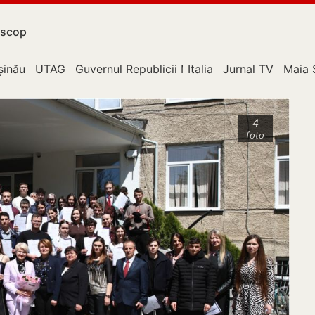
scop
upție
șinău
UTAG
Guvernul Republicii Moldova
Italia
Jurnal TV
Maia 
4
foto