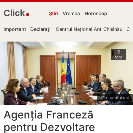
Click
Știri
Vremea
Horoscop
Important
Declarații
Centrul Național Anticorupție
Chișinău
Cu
5
foto
© curentul.md
Agenția Franceză
pentru Dezvoltare