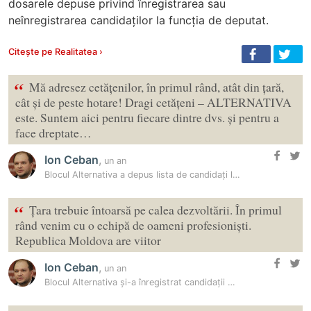
dosarele depuse privind înregistrarea sau
neînregistrarea candidaților la funcția de deputat.
Citește pe Realitatea ›
“
Mă adresez cetățenilor, în primul rând, atât din țară,
cât și de peste hotare! Dragi cetățeni – ALTERNATIVA
este. Suntem aici pentru fiecare dintre dvs. și pentru a
face dreptate…
Ion Ceban
,
un an
Blocul Alternativa a depus lista de candidați la CEC: “Noi vom…
“
Țara trebuie întoarsă pe calea dezvoltării. În primul
rând venim cu o echipă de oameni profesioniști.
Republica Moldova are viitor
Ion Ceban
,
un an
Blocul Alternativa și-a înregistrat candidații pentru alegerile…