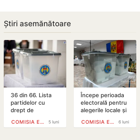
Știri asemănătoare
36 din 66. Lista
Începe perioada
partidelor cu
electorală pentru
drept de
alegerile locale și
participare la
referendumul
COMISIA ELECTORALĂ CENTRALĂ
COMISIA ELECTORALĂ CENTRALĂ
5 luni
6 luni
alegerile și
local
referendumul