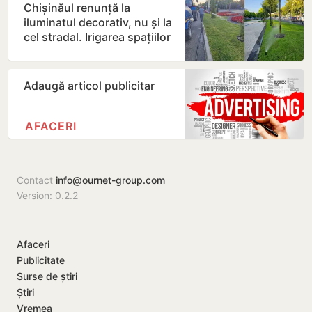
Chișinăul renunță la
iluminatul decorativ, nu și la
cel stradal. Irigarea spațiilor
verzi nu va fi…
Adaugă articol publicitar
AFACERI
Contact
info@ournet-group.com
Version: 0.2.2
Afaceri
Publicitate
Surse de știri
Știri
Vremea