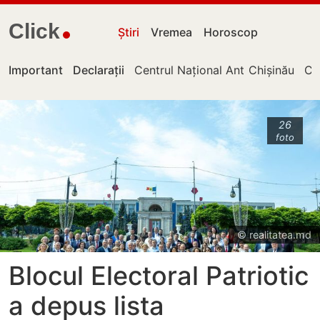
Click
Știri
Vremea
Horoscop
Important
Declarații
Centrul Național Anticorupție
Chișinău
Cu
26
foto
© realitatea.md
Blocul Electoral Patriotic
a depus lista