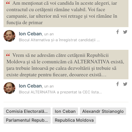
“
Am menționat că voi candida în aceste alegeri, iar
contractul cu cetățenii rămâne valabil. Voi face
campanie, iar ulterior mă voi retrage și voi rămâne în
funcția de primar
Ion Ceban
,
un an
Blocul Alternativa și-a înregistrat candidații pentru alegerile…
“
Vrem să ne adresăm către cetățenii Republicii
Moldova și să le comunicăm că ALTERNATIVA există,
țara trebuie întoarsă pe calea dezvoltării și trebuie să
existe dreptate pentru fiecare, deoarece există…
Ion Ceban
,
un an
Blocul ALTERNATIVA a prezentat la CEC lista candidaților la alegerile…
Comisia Electorală Centrală
Ion Ceban
Alexandr Stoianoglo
Parlamentul Republicii Moldova
Republica Moldova