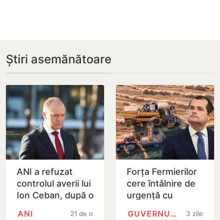
Știri asemănătoare
ANI a refuzat
Forța Fermierilor
controlul averii lui
cere întâlnire de
Ion Ceban, după o
urgență cu
sesizare privind
premierul Tofan,
ANI
GUVERNUL REPUBLICII MOLDOVA
21 de ore
3 zile
banii folosiți
pe fondul crizei