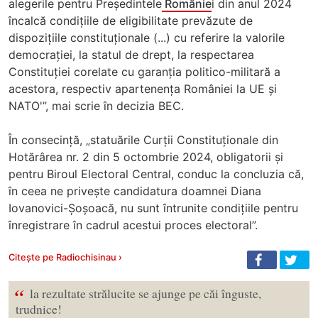
alegerile pentru Președintele
Românie
i din anul 2024
încalcă condițiile de eligibilitate prevăzute de
dispozițiile constituționale (...) cu referire la valorile
democrației, la statul de drept, la respectarea
Constituției corelate cu garanția politico-militară a
acestora, respectiv apartenența României la UE și
NATO'”, mai scrie în decizia BEC.
În consecință, „statuările Curții Constituționale din
Hotărârea nr. 2 din 5 octombrie 2024, obligatorii și
pentru Biroul Electoral Central, conduc la concluzia că,
în ceea ne privește candidatura doamnei Diana
Iovanovici-Șoșoacă, nu sunt întrunite condițiile pentru
înregistrare în cadrul acestui proces electoral”.
Citește pe Radiochisinau ›
“
la rezultate strălucite se ajunge pe căi înguste,
trudnice!