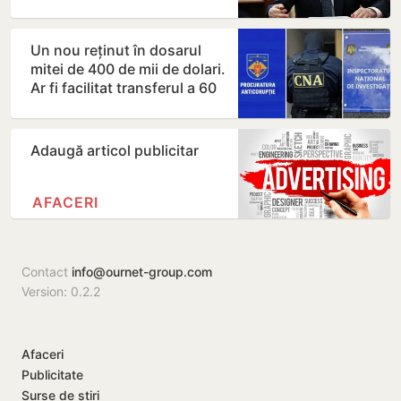
în această…
Un nou reținut în dosarul
mitei de 400 de mii de dolari.
Ar fi facilitat transferul a 60
de mii de…
Adaugă articol publicitar
AFACERI
Contact
info@ournet-group.com
Version: 0.2.2
Afaceri
Publicitate
Surse de știri