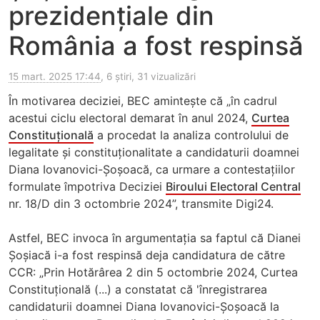
prezidențiale din
România a fost respinsă
15 mart. 2025 17:44
, 6 știri, 31 vizualizări
În motivarea deciziei, BEC amintește că „în cadrul
acestui ciclu electoral demarat în anul 2024,
Curtea
Constituțională
a procedat la analiza controlului de
legalitate și constituționalitate a candidaturii doamnei
Diana Iovanovici-Șoșoacă, ca urmare a contestațiilor
formulate împotriva Deciziei
Biroului Electoral Central
nr. 18/D din 3 octombrie 2024”, transmite Digi24.
Astfel, BEC invoca în argumentația sa faptul că Dianei
Șoșiacă i-a fost respinsă deja candidatura de către
CCR: „Prin Hotărârea 2 din 5 octombrie 2024, Curtea
Constituțională (...) a constatat că 'înregistrarea
candidaturii doamnei Diana Iovanovici-Șoșoacă la