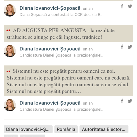
Diana Iovanovici-Șoșoacă
,
un an
Diana Șoșoacă a contestat la CCR decizia BEC de respingere a…
“
AD AUGUSTA PER ANGUSTA - la rezultate
strălucite se ajunge pe căi înguste, trudnice!
Diana Iovanovici-Șoșoacă
,
un an
Candidatura Dianei Șoșoacă la prezidențialele din România a fost…
“
Sistemul nu este pregătit pentru oameni ca noi.
Sistemul nu este pregătit pentru oameni care nu cedează.
Sistemul nu este pregătit pentru oameni care nu se vând.
Sistemul nu este pregătit pentru…
Diana Iovanovici-Șoșoacă
,
un an
Candidatura Dianei Șoșoacă la prezidențialele din România a fost…
Diana Iovanovici-Șoșoacă
România
Autoritatea Electorală Permanentă