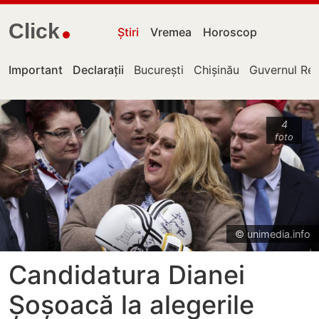
Click
Știri
Vremea
Horoscop
Important
Declarații
București
Chișinău
Guvernul Rep
4
foto
© unimedia.info
Candidatura Dianei
Șoșoacă la alegerile