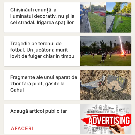
Chișinăul renunță la
iluminatul decorativ, nu și la
cel stradal. Irigarea spațiilor
verzi nu va fi…
Tragedie pe terenul de
fotbal. Un jucător a murit
lovit de fulger chiar în timpul
meciului
Fragmente ale unui aparat de
zbor fără pilot, găsite la
Cahul
Adaugă articol publicitar
AFACERI