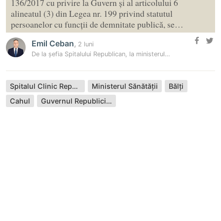
136/2017 cu privire la Guvern și al articolului 6
alineatul (3) din Legea nr. 199 privind statutul
persoanelor cu funcții de demnitate publică, se…
Emil Ceban
,
2 luni
De la șefia Spitalului Republican, la ministerul Sănătății: Medicul…
Spitalul Clinic Republican
Ministerul Sănătății
Bălți
Cahul
Guvernul Republicii Moldova