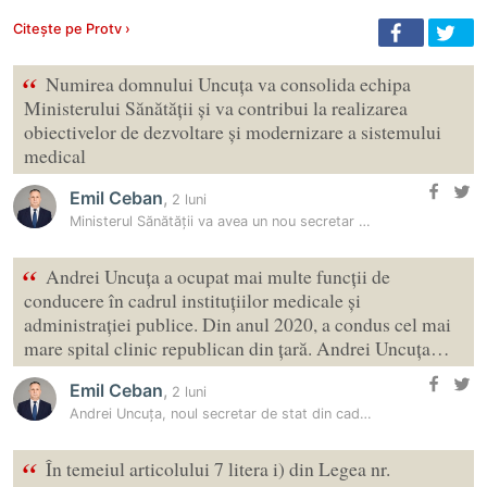
Citește pe Protv ›
“
Numirea domnului Uncuța va consolida echipa
Ministerului Sănătății și va contribui la realizarea
obiectivelor de dezvoltare și modernizare a sistemului
medical
Emil Ceban
,
2 luni
Ministerul Sănătății va avea un nou secretar de stat
“
Andrei Uncuța a ocupat mai multe funcții de
conducere în cadrul instituțiilor medicale și
administrației publice. Din anul 2020, a condus cel mai
mare spital clinic republican din țară. Andrei Uncuța…
Emil Ceban
,
2 luni
Andrei Uncuța, noul secretar de stat din cadrul Ministerului Sănătății
“
În temeiul articolului 7 litera i) din Legea nr.