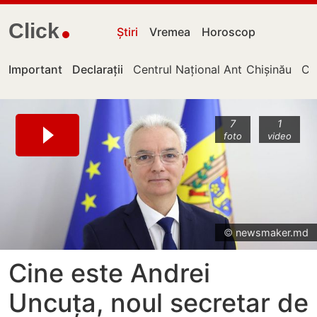
Click
Știri
Vremea
Horoscop
Important
Declarații
Centrul Național Anticorupție
Chișinău
Cu
7
1
foto
video
© newsmaker.md
Cine este Andrei
Uncuța, noul secretar de