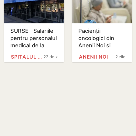
SURSE | Salariile
Pacienții
pentru personalul
oncologici din
medical de la
Anenii Noi și
Spitalul
Soroca vor putea
SPITALUL CLINIC REPUBLICAN
ANENII NOI
22 de zile
2 zile
Republican din
face
Chișinău au fost
chimioterapie în
reduse cu…
spitalele raionale