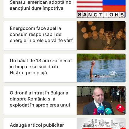
Senatul american adoptă noi
sancțiuni dure împotriva
Rusiei
Energocom face apel la
consum responsabil de
energie în orele de vârfe vârf
Un băiat de 13 ani s-a înecat
în timp ce se scălda în
Nistru, pe o plajă
neautorizată din Bender
O dronă a intrat în Bulgaria
dinspre România și a
explodat în apropierea unui
gazoduct
Adaugă articol publicitar