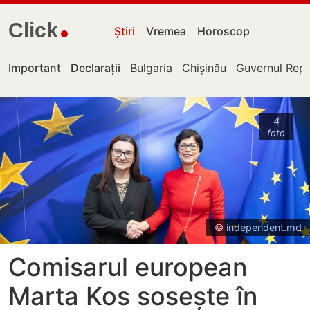
Click
Știri
Vremea
Horoscop
Important
Declarații
Bulgaria
Chișinău
Guvernul Repu
4
foto
© independent.md
Comisarul european
Marta Kos sosește în