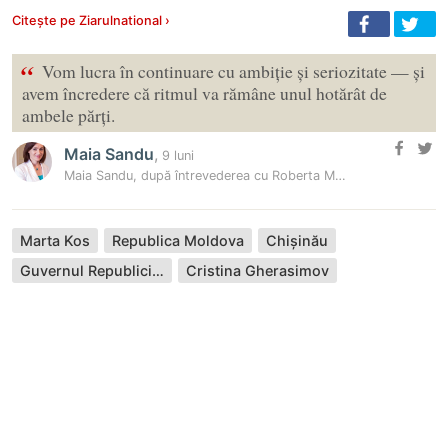
Citește pe Ziarulnational ›
“
Vom lucra în continuare cu ambiție și seriozitate — și
avem încredere că ritmul va rămâne unul hotărât de
ambele părți.
Maia Sandu
,
9 luni
Maia Sandu, după întrevederea cu Roberta Metsola: „Vom lucra în…
Marta Kos
Republica Moldova
Chișinău
Guvernul Republicii Moldova
Cristina Gherasimov