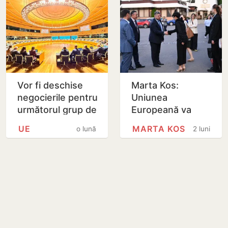
Vor fi deschise
Marta Kos:
negocierile pentru
Uniunea
următorul grup de
Europeană va
capitole –
contribui la
UE
MARTA KOS
o lună
2 luni
Clusterul 6 „Relații
modernizarea a
externe”
încă 20 de școli
din Moldova