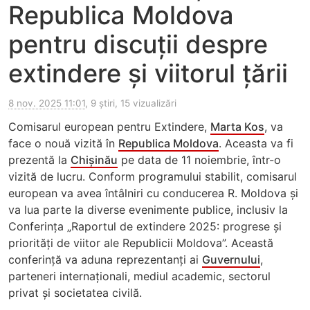
Republica Moldova
pentru discuții despre
extindere și viitorul țării
8 nov. 2025 11:01
, 9 știri, 15 vizualizări
Comisarul european pentru Extindere,
Marta Kos
, va
face o nouă vizită în
Republica Moldova
. Aceasta va fi
prezentă la
Chișinău
pe data de 11 noiembrie, într-o
vizită de lucru. Conform programului stabilit, comisarul
european va avea întâlniri cu conducerea R. Moldova și
va lua parte la diverse evenimente publice, inclusiv la
Conferința „Raportul de extindere 2025: progrese și
priorități de viitor ale Republicii Moldova”. Această
conferință va aduna reprezentanți ai
Guvernului
,
parteneri internaționali, mediul academic, sectorul
privat și societatea civilă.