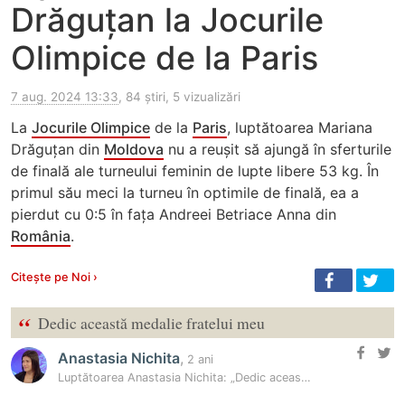
Drăguțan la Jocurile
Olimpice de la Paris
7 aug. 2024 13:33
, 84 știri, 5 vizualizări
La
Jocurile Olimpice
de la
Paris
, luptătoarea Mariana
Drăguțan din
Moldova
nu a reușit să ajungă în sferturile
de finală ale turneului feminin de lupte libere 53 kg. În
primul său meci la turneu în optimile de finală, ea a
pierdut cu 0:5 în fața Andreei Betriace Anna din
România
.
Citește pe Noi ›
“
Dedic această medalie fratelui meu
Anastasia Nichita
,
2 ani
Luptătoarea Anastasia Nichita: „Dedic această medalie fratelui meu”