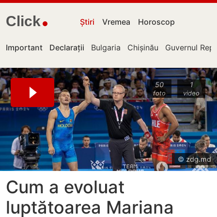
Click
Știri
Vremea
Horoscop
Important
Declarații
Bulgaria
Chișinău
Guvernul Repu
50
1
foto
video
© zdg.md
Cum a evoluat
luptătoarea Mariana