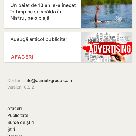
Un băiat de 13 ani s-a înecat
în timp ce se scălda în
Nistru, pe o plajă
neautorizată din Bender
Adaugă articol publicitar
AFACERI
Contact
info@ournet-group.com
Version: 0.2.2
Afaceri
Publicitate
Surse de știri
Știri