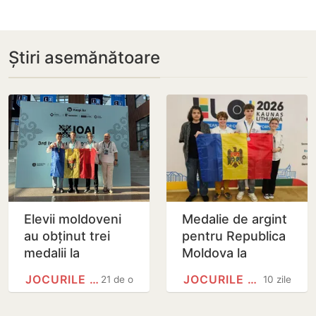
Știri asemănătoare
Elevii moldoveni
Medalie de argint
au obținut trei
pentru Republica
medalii la
Moldova la
Olimpiada
Olimpiada
JOCURILE OLIMPICE
JOCURILE OLIMPICE
21 de ore
10 zile
Internațională de
Europeană de
Inteligență
Informatică