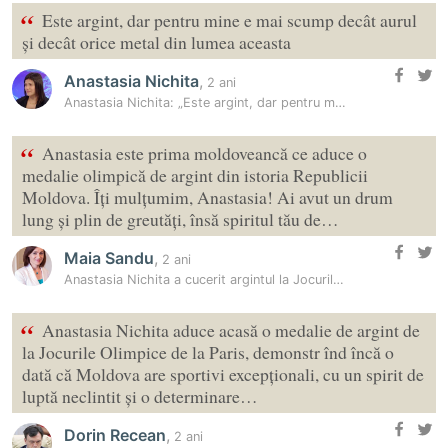
“
Este argint, dar pentru mine e mai scump decât aurul
și decât orice metal din lumea aceasta
Anastasia Nichita
,
2 ani
Anastasia Nichita: „Este argint, dar pentru mine e mai scump decât…
“
Anastasia este prima moldoveancă ce aduce o
medalie olimpică de argint din istoria Republicii
Moldova. Îți mulțumim, Anastasia! Ai avut un drum
lung și plin de greutăți, însă spiritul tău de…
Maia Sandu
,
2 ani
Anastasia Nichita a cucerit argintul la Jocurile Olimpice de la Paris
“
Anastasia Nichita aduce acasă o medalie de argint de
la Jocurile Olimpice de la Paris, demonstr înd încă o
dată că Moldova are sportivi excepționali, cu un spirit de
luptă neclintit și o determinare…
Dorin Recean
,
2 ani