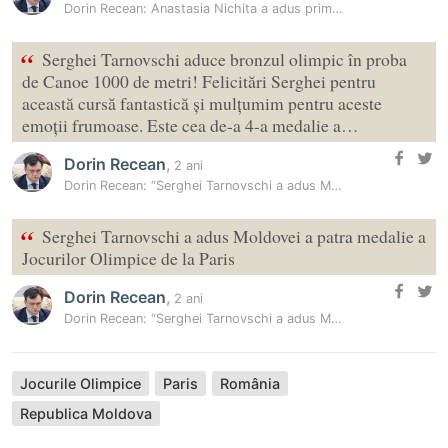
Dorin Recean: Anastasia Nichita a adus primul argint olimpic în…
“
Serghei Tarnovschi aduce bronzul olimpic în proba
de Canoe 1000 de metri! Felicitări Serghei pentru
această cursă fantastică și mulțumim pentru aceste
emoții frumoase. Este cea de-a 4-a medalie a…
Dorin Recean
,
2 ani
Dorin Recean: “Serghei Tarnovschi a adus Moldovei a patra medalie a…
“
Serghei Tarnovschi a adus Moldovei a patra medalie a
Jocurilor Olimpice de la Paris
Dorin Recean
,
2 ani
Dorin Recean: “Serghei Tarnovschi a adus Moldovei a patra medalie a…
Jocurile Olimpice
Paris
România
Republica Moldova