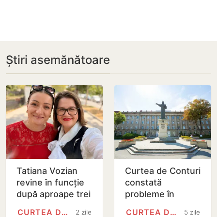
Știri asemănătoare
Tatiana Vozian
Curtea de Conturi
revine în funcție
constată
după aproape trei
probleme în
ani de procese.
gestionarea
CURTEA DE CONTURI
CURTEA DE CONTURI
2 zile
5 zile