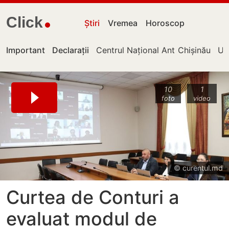
Click
Știri
Vremea
Horoscop
Important
Declarații
Centrul Național Anticorupție
Chișinău
UT
10
1
foto
video
© curentul.md
Curtea de Conturi a
evaluat modul de