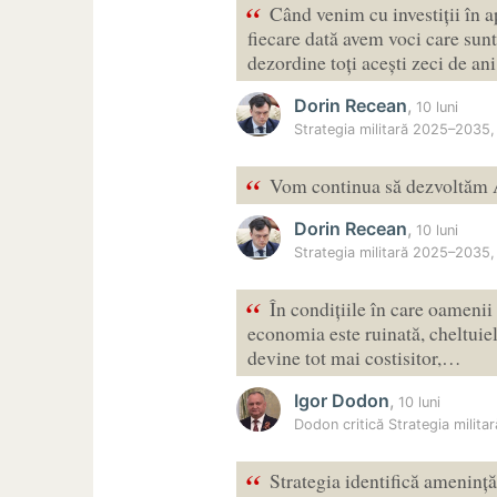
“
Când venim cu investiții în 
fiecare dată avem voci care sunt
dezordine toți acești zeci de an
Dorin Recean
,
10 luni
Strategia militară 2025–2035
“
Vom continua să dezvoltăm 
Dorin Recean
,
10 luni
Strategia militară 2025–2035
“
În condițiile în care oamenii
economia este ruinată, cheltuieli
devine tot mai costisitor,…
Igor Dodon
,
10 luni
Dodon critică Strategia milit
“
Strategia identifică amenințăr