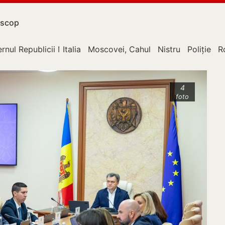
scop
rnul Republicii Moldova
Italia
Moscovei, Cahul
Nistru
Poliție
R
4
foto