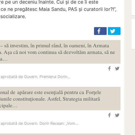
re pe un deceniu înainte. Cui și de ce îi este
ce ne pregătesc Maia Sandu, PAS și curatorii lor?!”,
socializare.
 – să investim, în primul rând, în oameni, în Armata
. Așa că noi vom continua să dezvoltăm armata, să ne
 la…
, aprobată de Guvern. Premierul Dorin…
onal de apărare este esențială pentru ca Forțele
nile constituționale. Astfel, Strategia militară
incipale…
, aprobată de Guvern. Dorin Recean: „Vom…