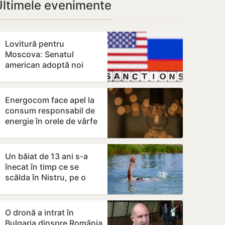
Ultimele evenimente
Lovitură pentru
Moscova: Senatul
american adoptă noi
sancțiuni dure împotriva
Rusiei
Energocom face apel la
consum responsabil de
energie în orele de vârfe
vârf
Un băiat de 13 ani s-a
înecat în timp ce se
scălda în Nistru, pe o
plajă neautorizată din
Bender
O dronă a intrat în
Bulgaria dinspre România