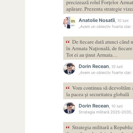
precizează rolul Forțelor Armate
apărare. Prezenta strategie vi
Anatolie Nosatîi
,
10 luni
„Avem un obiectiv foarte clar:
“
De fiecare dată atunci când 
în Armata Națională, de fiecare 
Tot ei au ținut Armata…
Dorin Recean
,
10 luni
„Avem un obiectiv foarte clar:
“
Vom continua să dezvoltăm A
la pacea și securitatea globală
Dorin Recean
,
10 luni
Strategia militară 2025–2035
“
Strategia militară a Republi