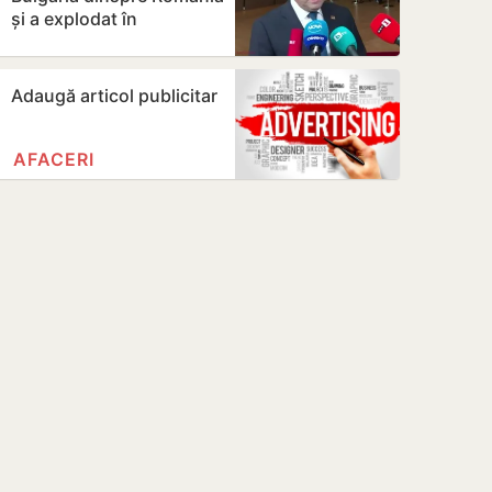
și a explodat în
apropierea unui
gazoduct
Adaugă articol publicitar
AFACERI