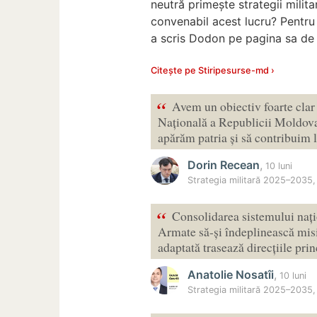
neutră primește strategii milita
convenabil acest lucru? Pentru 
a scris Dodon pe pagina sa de 
Citește pe Stiripesurse-md ›
“
Avem un obiectiv foarte clar
Națională a Republicii Moldova
apărăm patria și să contribuim
Dorin Recean
,
10 luni
Strategia militară 2025–2035
“
Consolidarea sistemului nați
Armate să-și îndeplinească misiu
adaptată trasează direcțiile pr
Anatolie Nosatîi
,
10 luni
Strategia militară 2025–2035