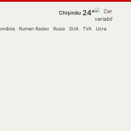
24°
Chișinău
omânia
Rumen Radev
Rusia
SUA
TVA
Ucraina
Vladim