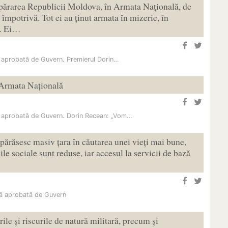
apărarea Republicii Moldova, în Armata Națională, de
 împotrivă. Tot ei au ținut armata în mizerie, în
i. Ei…
, aprobată de Guvern. Premierul Dorin…
Armata Națională
, aprobată de Guvern. Dorin Recean: „Vom…
 părăsesc masiv țara în căutarea unei vieți mai bune,
le sociale sunt reduse, iar accesul la servicii de bază
ară aprobată de Guvern
ile și riscurile de natură militară, precum și