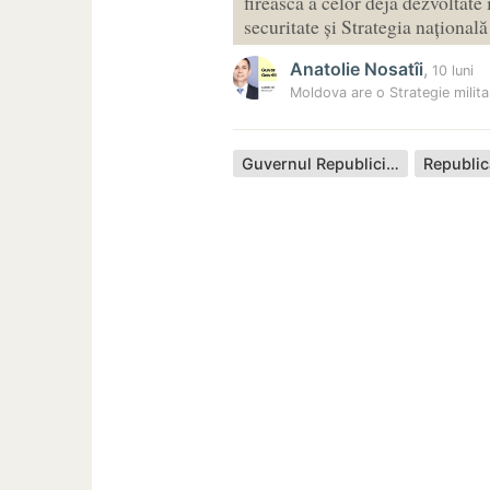
firească a celor deja dezvoltate
securitate și Strategia naționa
Anatolie Nosatîi
,
10 luni
Moldova are o Strategie milit
Guvernul Republicii Moldova
Republi