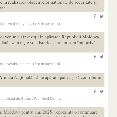
 în realizarea obiectivelor naționale de securitate și
zează…
 să investim în primul rând în oameni și…
noi venim cu investiții în apărarea Republicii Moldova,
dată avem niște voci isterice care tot sunt împotrivă.
 să investim în primul rând în oameni și…
rmata Națională, să ne apărăm patria și să contribuim
, aprobată de Guvern. Premierul Dorin…
cii Moldova pentru anii 2025- reprezintă o continuare