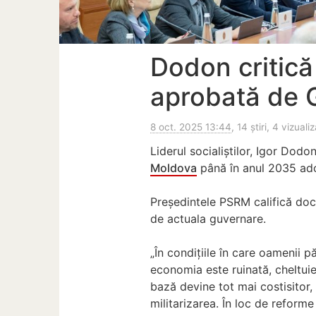
Dodon critică 
aprobată de 
8 oct. 2025 13:44
, 14 știri, 4 vizualiz
Liderul socialiștilor, Igor Dodo
Moldova
până în anul 2035 adop
Președintele PSRM califică doc
de actuala guvernare.
„În condițiile în care oamenii 
economia este ruinată, cheltuiel
bază devine tot mai costisitor
militarizarea. În loc de reforme