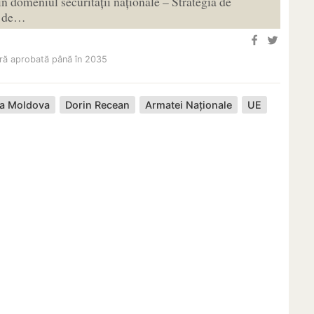
 în domeniul securității naționale – Strategia de
lă de…
ară aprobată până în 2035
ca Moldova
Dorin Recean
Armatei Naționale
UE