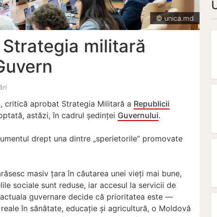
© unica.md
Strategia militară
Guvern
ări
n, critică aprobat Strategia Militară a
Republicii
tată, astăzi, în cadrul ședinței
Guvernului
.
umentul drept una dintre „sperietorile” promovate
părăsesc masiv țara în căutarea unei vieți mai bune,
ile sociale sunt reduse, iar accesul la servicii de
, actuala guvernare decide că prioritatea este —
 reale în sănătate, educație și agricultură, o Moldovă