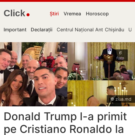
Click
Știri
Vremea
Horoscop
Important
Declarații
Centrul Național Anticorupție
Chișinău
UT
6
foto
© ziua.md
Donald Trump l-a primit
pe Cristiano Ronaldo la