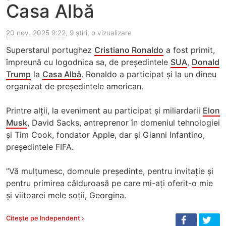
Casa Albă
20 nov. 2025 9:22
, 9 știri, o vizualizare
Superstarul portughez
Cristiano Ronaldo
a fost primit,
împreună cu logodnica sa, de președintele
SUA
,
Donald
Trump
la
Casa Albă
. Ronaldo a participat și la un dineu
organizat de președintele american.
Printre alții, la eveniment au participat și miliardarii
Elon
Musk
, David Sacks, antreprenor în domeniul tehnologiei
și Tim Cook, fondator Apple, dar și Gianni Infantino,
președintele FIFA.
”Vă mulțumesc, domnule președinte, pentru invitație și
pentru primirea călduroasă pe care mi-ați oferit-o mie
și viitoarei mele soții, Georgina.
Citește pe Independent ›