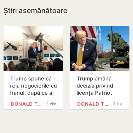
Știri asemănătoare
Trump spune că
Trump amână
reia negocierile cu
decizia privind
Iranul, după ce a
licența Patriot
anulat „cel mai
pentru Ucraina și
DONALD TRUMP
DONALD TRUMP
3 zile
6 zile
mare atac de
spune că „nu caut
după Al Doilea…
rachete, căutăm…