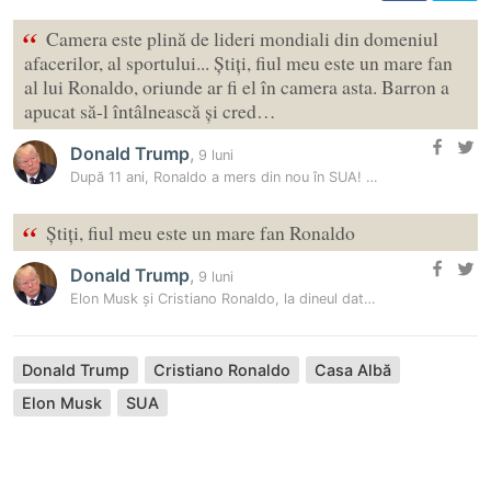
“
Camera este plină de lideri mondiali din domeniul
afacerilor, al sportului... Știți, fiul meu este un mare fan
al lui Ronaldo, oriunde ar fi el în camera asta. Barron a
apucat să-l întâlnească și cred…
Donald Trump
,
9 luni
După 11 ani, Ronaldo a mers din nou în SUA! Cum l-a menționat…
“
Știți, fiul meu este un mare fan Ronaldo
Donald Trump
,
9 luni
Elon Musk și Cristiano Ronaldo, la dineul dat de Donald Trump în…
Donald Trump
Cristiano Ronaldo
Casa Albă
Elon Musk
SUA