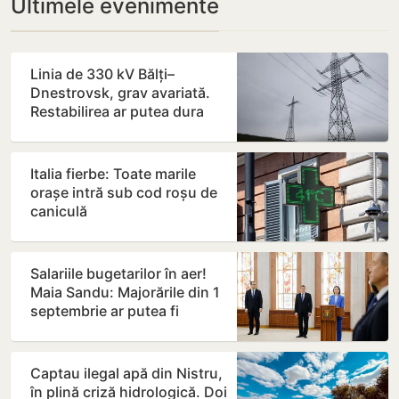
Ultimele evenimente
Linia de 330 kV Bălți–
Dnestrovsk, grav avariată.
Restabilirea ar putea dura
peste 7 zile
Italia fierbe: Toate marile
orașe intră sub cod roșu de
caniculă
Salariile bugetarilor în aer!
Maia Sandu: Majorările din 1
septembrie ar putea fi
amânate
Captau ilegal apă din Nistru,
în plină criză hidrologică. Doi