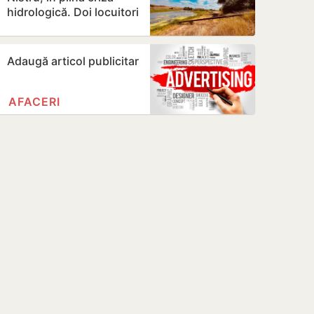
hidrologică. Doi locuitori
din Criuleni, amendați
Adaugă articol publicitar
AFACERI