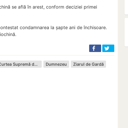
ină se află în arest, conform deciziei primei
 contestat condamnarea la șapte ani de închisoare.
Ciochină.
Curtea Supremă de Justiție
Dumnezeu
Ziarul de Gardă