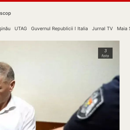
scop
upție
șinău
UTAG
Guvernul Republicii Moldova
Italia
Jurnal TV
Maia 
3
foto