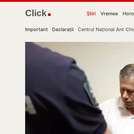
Click
Știri
Vremea
Horo
Important
Declarații
Centrul Național Anticor
Chi