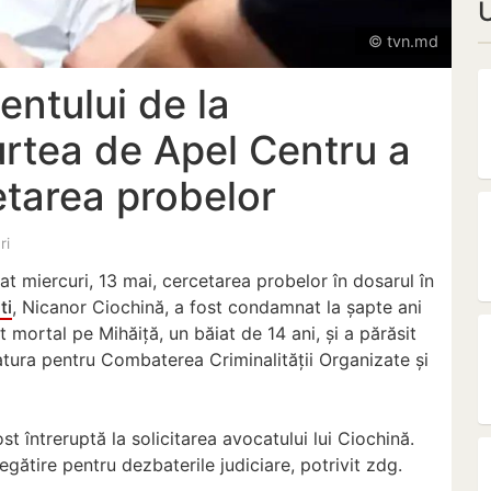
© tvn.md
entului de la
urtea de Apel Centru a
cetarea probelor
ri
at miercuri, 13 mai, cercetarea probelor în dosarul în
ti
, Nicanor Ciochină, a fost condamnat la șapte ani
t mortal pe Mihăiță, un băiat de 14 ani, și a părăsit
atura pentru Combaterea Criminalității Organizate și
întreruptă la solicitarea avocatului lui Ciochină.
egătire pentru dezbaterile judiciare, potrivit zdg.