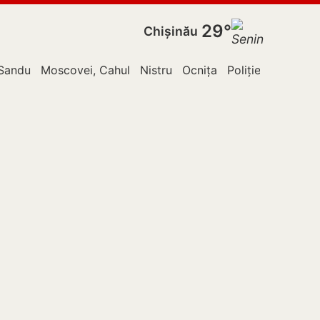
29°
Chișinău
Sandu
Moscovei, Cahul
Nistru
Ocnița
Poliție
Rusia
T