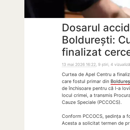
Dosarul accid
Boldurești: C
finalizat cer
13 mai 2026 16:22
, 9 știri, 4 vizualiză
Curtea de Apel Centru a finaliz
care fostul primar din
Boldureș
de închisoare pentru că l-a lovi
locul crimei, a transmis Procur
Cauze Speciale (PCCOCS).
Conform PCCOCS, ședința a fost 
Acesta a solicitat termen de pr