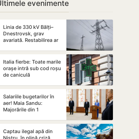
Ultimele evenimente
Linia de 330 kV Bălți–
Dnestrovsk, grav
avariată. Restabilirea ar
putea dura peste 7 zile
Italia fierbe: Toate marile
orașe intră sub cod roșu
de caniculă
Salariile bugetarilor în
aer! Maia Sandu:
Majorările din 1
septembrie ar putea fi
amânate
Captau ilegal apă din
Nistru, în plină criză