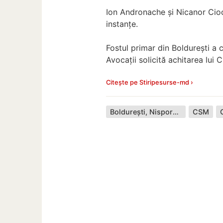
Ion Andronache și Nicanor Cioch
instanțe.
Fostul primar din Boldurești a
Avocații solicită achitarea lui 
Citește pe Stiripesurse-md ›
Boldurești, Nisporeni
CSM