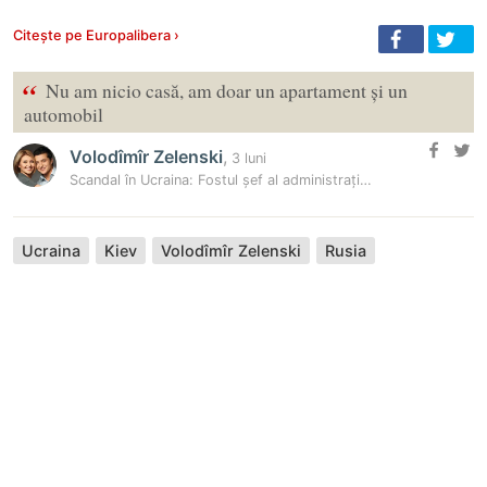
Citește pe Europalibera ›
“
Nu am nicio casă, am doar un apartament și un
automobil
Volodîmîr Zelenski
,
3 luni
Scandal în Ucraina: Fostul șef al administrației lui Zelenski, acuzat…
Ucraina
Kiev
Volodîmîr Zelenski
Rusia