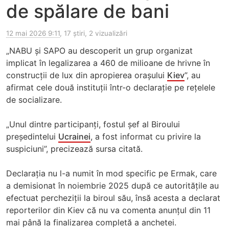
de spălare de bani
12 mai 2026 9:11
, 17 știri, 2 vizualizări
„NABU și SAPO au descoperit un grup organizat
implicat în legalizarea a 460 de milioane de hrivne în
construcții de lux din apropierea orașului
Kiev
”, au
afirmat cele două instituții într-o declarație pe rețelele
de socializare.
„Unul dintre participanți, fostul șef al Biroului
președintelui
Ucrainei
, a fost informat cu privire la
suspiciuni”, precizează sursa citată.
Declarația nu l-a numit în mod specific pe Ermak, care
a demisionat în noiembrie 2025 după ce autoritățile au
efectuat percheziții la biroul său, însă acesta a declarat
reporterilor din Kiev că nu va comenta anunțul din 11
mai până la finalizarea completă a anchetei.