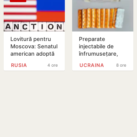
Lovitură pentru
Preparate
Moscova: Senatul
injectabile de
american adoptă
înfrumusețare,
noi sancțiuni dure
ascunse într-un
RUSIA
UCRAINA
4 ore
8 ore
împotriva Rusiei
colet poștal,
depistate pe
Aeroportul…