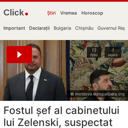
Click
Știri
Vremea
Horoscop
Important
Declarații
Bulgaria
Chișinău
Guvernul Repu
13
1
foto
video
© moldova.europalibera.org
Fostul șef al cabinetului
lui Zelenski, suspectat