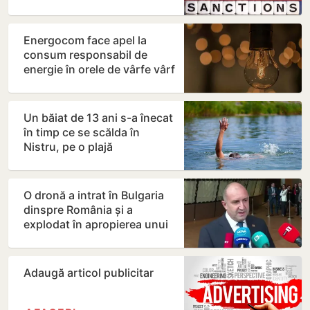
Rusiei
Energocom face apel la
consum responsabil de
energie în orele de vârfe vârf
Un băiat de 13 ani s-a înecat
în timp ce se scălda în
Nistru, pe o plajă
neautorizată din Bender
O dronă a intrat în Bulgaria
dinspre România și a
explodat în apropierea unui
gazoduct
Adaugă articol publicitar