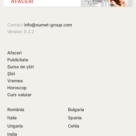
AFACERI
Contact
info@ournet-group.com
Version: 0.2.2
Afaceri
Publicitate
Surse de știri
Știri
Vremea
Horoscop
Curs valutar
România
Bulgaria
Italia
Spania
Ungaria
Cehia
India