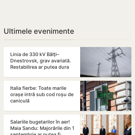
Ultimele evenimente
Linia de 330 kV Bălți–
Dnestrovsk, grav avariată.
Restabilirea ar putea dura
peste 7 zile
Italia fierbe: Toate marile
orașe intră sub cod roșu de
caniculă
Salariile bugetarilor în aer!
Maia Sandu: Majorările din 1
septembrie ar putea fi