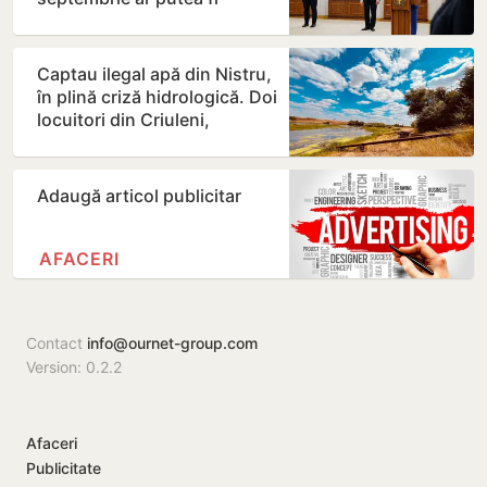
amânate
Captau ilegal apă din Nistru,
în plină criză hidrologică. Doi
locuitori din Criuleni,
amendați
Adaugă articol publicitar
AFACERI
Contact
info@ournet-group.com
Version: 0.2.2
Afaceri
Publicitate