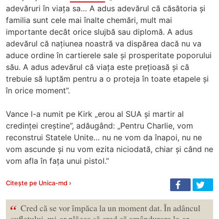
adevăruri în viața sa… A adus adevărul că căsătoria și
familia sunt cele mai înalte chemări, mult mai
importante decât orice slujbă sau diplomă. A adus
adevărul că națiunea noastră va dispărea dacă nu va
aduce ordine în cartierele sale și prosperitate poporului
său. A adus adevărul că viața este prețioasă și că
trebuie să luptăm pentru a o proteja în toate etapele și
în orice moment”.
Vance l-a numit pe Kirk „erou al SUA și martir al
credinței creștine”, adăugând: „Pentru Charlie, vom
reconstrui Statele Unite… nu ne vom da înapoi, nu ne
vom ascunde și nu vom ezita niciodată, chiar și când ne
vom afla în fața unui pistol.”
Citește pe Unica-md ›
“
Cred că se vor împăca la un moment dat. În adâncul
sufletului, mi-ar plăcea să cred că amândurora le-ar