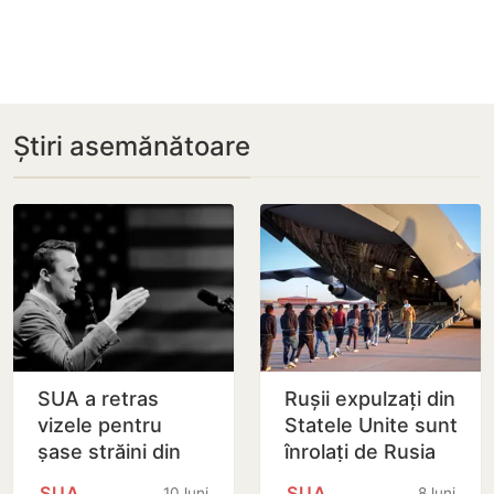
Știri asemănătoare
SUA a retras
Rușii expulzați din
vizele pentru
Statele Unite sunt
șase străini din
înrolați de Rusia
cauza
pe…
SUA
SUA
10 luni
8 luni