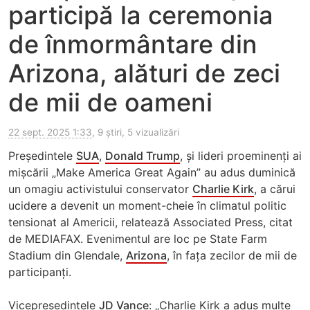
participă la ceremonia
de înmormântare din
Arizona, alături de zeci
de mii de oameni
22 sept. 2025 1:33
, 9 știri, 5 vizualizări
Președintele
SUA
,
Donald Trump
, și lideri proeminenți ai
mișcării „Make America Great Again” au adus duminică
un omagiu activistului conservator
Charlie Kirk
, a cărui
ucidere a devenit un moment-cheie în climatul politic
tensionat al Americii, relatează Associated Press, citat
de MEDIAFAX. Evenimentul are loc pe State Farm
Stadium din Glendale,
Arizona
, în fața zecilor de mii de
participanți.
Vicepreședintele
JD Vance
: „Charlie Kirk a adus multe