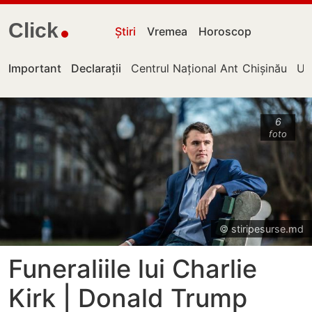
Click
Știri
Vremea
Horoscop
Important
Declarații
Centrul Național Anticorupție
Chișinău
UT
6
foto
© stiripesurse.md
Funeraliile lui Charlie
Kirk | Donald Trump