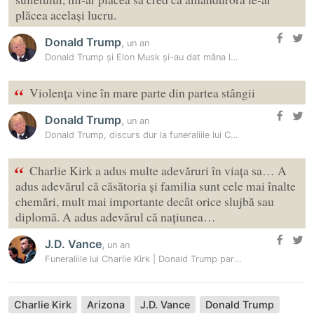
plăcea același lucru.
Donald Trump
,
un an
Donald Trump și Elon Musk și-au dat mâna la memorialul lui Charlie…
“
Violența vine în mare parte din partea stângii
Donald Trump
,
un an
Donald Trump, discurs dur la funeraliile lui Charlie Kirk: „Aici nu am…
“
Charlie Kirk a adus multe adevăruri în viața sa… A
adus adevărul că căsătoria și familia sunt cele mai înalte
chemări, mult mai importante decât orice slujbă sau
diplomă. A adus adevărul că națiunea…
J.D. Vance
,
un an
Funeraliile lui Charlie Kirk | Donald Trump participă la ceremonia de…
Charlie Kirk
Arizona
J.D. Vance
Donald Trump