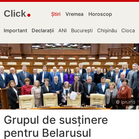
Click
Știri
Vremea
Horoscop
Important
Declarații
ANI
București
Chișinău
Ciocan
© ipn.md
Grupul de susținere
pentru Belarusul