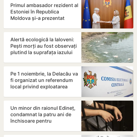
Primul ambasador rezident al
Estoniei în Republica
Moldova și-a prezentat
copiile scrisorilor de…
Alertă ecologică la Ialoveni:
Pești morți au fost observați
plutind la suprafața iazului
din Dănceni
Pe 1 noiembrie, la Delacău va
fi organizat un referendum
local privind exploatarea
resurselor…
Un minor din raionul Edineț,
condamnat la patru ani de
închisoare pentru
distribuirea drogurilor