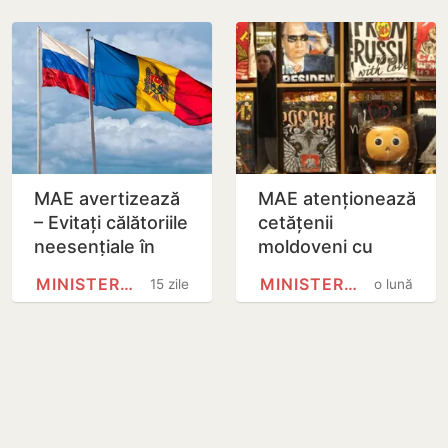
MAE avertizează
MAE atenționează
– Evitați călătoriile
cetățenii
neesențiale în
moldoveni cu
Rusia – Cetățenii
privire la condițiile
MINISTERUL AFACERILOR EXTERNE
MINISTERUL AFACERILOR EXTERNE
15 zile
o lună
moldoveni riscă
de călătorie în
rețineri și…
Federația Rusă