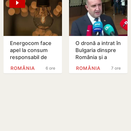
Energocom face
O dronă a intrat în
apel la consum
Bulgaria dinspre
responsabil de
România și a
energie în orele
explodat în
ROMÂNIA
ROMÂNIA
6 ore
7 ore
de vârfe vârf
apropierea unui
gazoduct