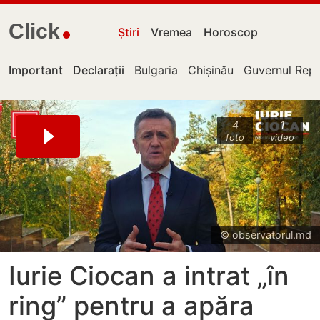
Click
Știri
Vremea
Horoscop
Important
Declarații
Bulgaria
Chișinău
Guvernul Repu
4
1
foto
video
© observatorul.md
Iurie Ciocan a intrat „în
ring” pentru a apăra