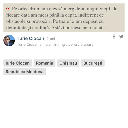
“
Pe orice drum am ales să merg de-a lungul vieții, de
fiecare dată am mers până la capăt, indiferent de
obstacole și provocări. Pe toate le-am depășit cu
demnitate și credință. Astăzi pornesc pe o nouă…
Iurie Ciocan
,
2 ani
Iurie Ciocan a intrat „în ring”, pentru a apăra interesele românilor…
Iurie Ciocan
România
Chișinău
București
Republica Moldova