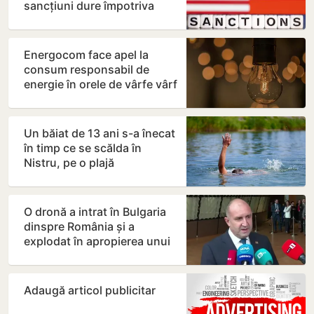
sancțiuni dure împotriva
Rusiei
Energocom face apel la
consum responsabil de
energie în orele de vârfe vârf
Un băiat de 13 ani s-a înecat
în timp ce se scălda în
Nistru, pe o plajă
neautorizată din Bender
O dronă a intrat în Bulgaria
dinspre România și a
explodat în apropierea unui
gazoduct
Adaugă articol publicitar