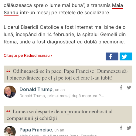
călăuzească spre o lume mai bună”, a transmis
Maia
Sandu
într-un mesaj pe rețelele de socializare.
Liderul Bisericii Catolice a fost internat mai bine de o
lună, începând din 14 februarie, la spitalul Gemelli din
Roma, unde a fost diagnosticat cu dublă pneumonie.
Citește pe Radiochisinau ›
“
Odihnească-se în pace, Papa Francisc! Dumnezeu să-
l binecuvânteze pe el și pe toți cei care l-au iubit!
Donald Trump
,
un an
Donald Trump, primul mesaj după moartea Papei Francisc
“
Lumea se desparte de un promotor neobosit al
compasiunii și echității
Papa Francisc
,
un an