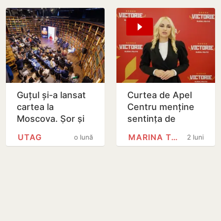
Guțul și-a lansat
Curtea de Apel
cartea la
Centru menține
Moscova. Șor și
sentința de
Tauber, prezenți
condamnare în
UTAG
MARINA TAUBER
o lună
2 luni
la eveniment
cazul Marinei
Tauber