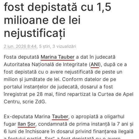
fost depistată cu 1,5
milioane de lei
nejustificați
2 iun. 2026 8:44
, 5 știri, 3 vizualizări
Fosta deputată
Marina Tauber
a dat în judecată
Autoritatea Națională de Integritate (
ANI
), după ce a
fost depistată cu o avere nejustificată de peste un
milion și jumătate de lei. Conform datelor de pe
portalul instanțelor de judecată, dosarul a fost
înregistrat pe 28 mai, fiind repartizat la Curtea de Apel
Centru, scrie ZdG.
Ex-deputata Marina
Tauber
, o apropiată a oligarhul
fugar
Ilan Șor
, condamnată de prima instanță la 7 ani și
6 luni de închisoare în dosarul privind finanțarea ilegală
a fostului partid „Șor”, a fost depistată cu o avere