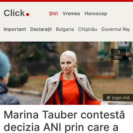
Click
Știri
Vremea
Horoscop
Important
Declarații
Bulgaria
Chișinău
Guvernul Repu
3
foto
© zugo.md
Marina Tauber contestă
decizia ANI prin care a