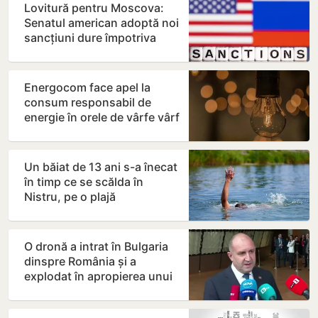
Lovitură pentru Moscova:
Senatul american adoptă noi
sancțiuni dure împotriva
Rusiei
Energocom face apel la
consum responsabil de
energie în orele de vârfe vârf
Un băiat de 13 ani s-a înecat
în timp ce se scălda în
Nistru, pe o plajă
neautorizată din Bender
O dronă a intrat în Bulgaria
dinspre România și a
explodat în apropierea unui
gazoduct