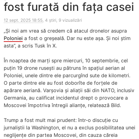
fost furată din fața casei
12 sept. 2025 18:55
, 4 știri, 9 vizualizări
„Și noi am vrea să credem că atacul dronelor asupra
Poloniei
a fost o greșeală. Dar nu este așa. Și noi știm
asta”, a scris Tusk în X.
În noaptea de marți spre miercuri, 10 septembrie, cel
puțin 19 drone rusești au pătruns în spațiul aerian al
Poloniei, unele dintre ele parcurgînd sute de kilometri.
O parte dintre ele au fost doborîte de forțele de
apărare aeriană. Varșovia și aliații săi din NATO, inclusiv
Germania, au calificat incidentul drept o provocare a
Moscovei împotriva întregii alianțe, relatează Bild.
Trump a fost mult mai prudent: într-o discuție cu
jurnaliștii la Washington, el nu a exclus posibilitatea unei
neglijențe din partea Moscovei, din cauza căreia