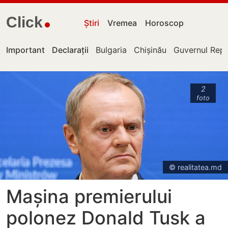
Click
Știri
Vremea
Horoscop
Important
Declarații
Bulgaria
Chișinău
Guvernul Repu
2
foto
© realitatea.md
Mașina premierului
polonez Donald Tusk a