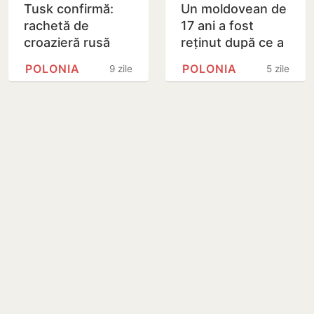
Tusk confirmă:
Un moldovean de
rachetă de
17 ani a fost
croazieră rusă
reținut după ce a
Kh-101 s-a
lovit șase mașini
POLONIA
POLONIA
9 zile
5 zile
prăbușit în
și a intrat cu
Polonia, Kiev cere
BMW-ul într-o…
să participe la…