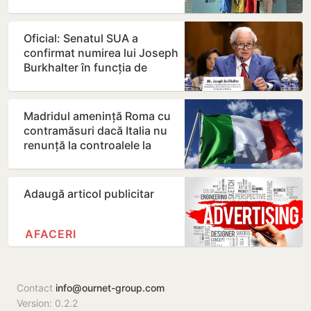
Artificială din…
Oficial: Senatul SUA a
confirmat numirea lui Joseph
Burkhalter în funcția de
ambasador în Republica…
Madridul amenință Roma cu
contramăsuri dacă Italia nu
renunță la controalele la
frontieră pentru…
Adaugă articol publicitar
AFACERI
Contact
info@ournet-group.com
Version: 0.2.2