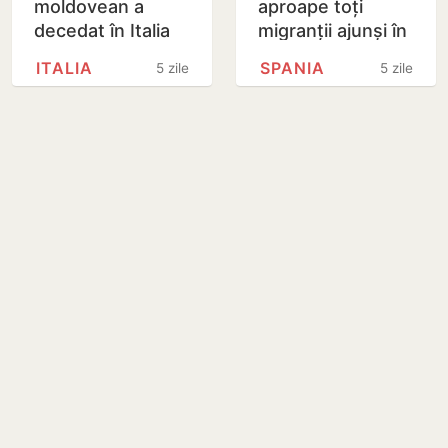
moldovean a
aproape toți
decedat în Italia
migranții ajunși în
după ce și-a
Ceuta s-au întors
ITALIA
SPANIA
5 zile
5 zile
salvat fetița de la
în Maroc: Criza
înec
este practic…