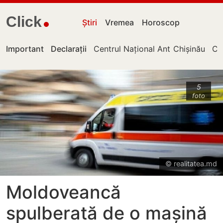
Click
Știri
Vremea
Horoscop
Important
Declarații
Centrul Național Anticorupție
Chișinău
Cu
5
foto
© realitatea.md
Moldoveancă
spulberată de o mașină