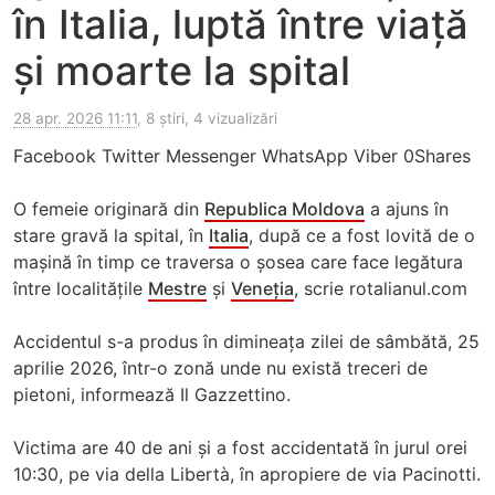
în Italia, luptă între viață
și moarte la spital
28 apr. 2026 11:11
, 8 știri, 4 vizualizări
Facebook Twitter Messenger WhatsApp Viber 0Shares
O femeie originară din
Republica Moldova
a ajuns în
stare gravă la spital, în
Italia
, după ce a fost lovită de o
mașină în timp ce traversa o șosea care face legătura
între localitățile
Mestre
și
Veneția
, scrie rotalianul.com
Accidentul s-a produs în dimineața zilei de sâmbătă, 25
aprilie 2026, într-o zonă unde nu există treceri de
pietoni, informează Il Gazzettino.
Victima are 40 de ani și a fost accidentată în jurul orei
10:30, pe via della Libertà, în apropiere de via Pacinotti.