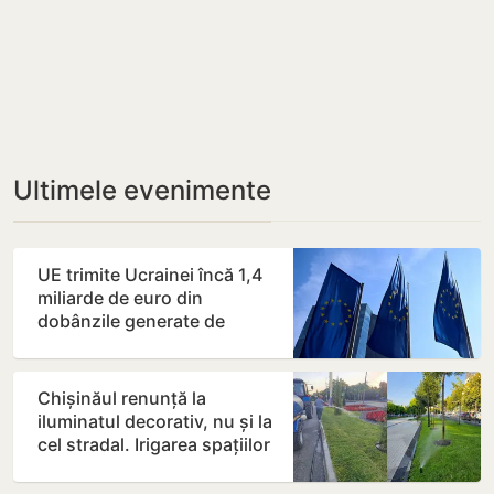
Ultimele evenimente
UE trimite Ucrainei încă 1,4
miliarde de euro din
dobânzile generate de
activele rusești înghețate
Chișinăul renunță la
iluminatul decorativ, nu și la
cel stradal. Irigarea spațiilor
verzi nu va fi…