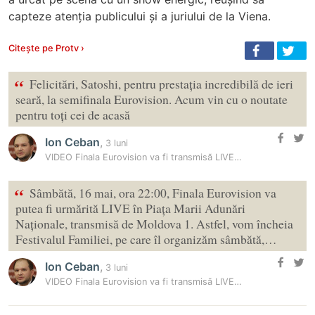
capteze atenția publicului și a juriului de la Viena.
Citește pe Protv ›
“
Felicitări, Satoshi, pentru prestația incredibilă de ieri
seară, la semifinala Eurovision. Acum vin cu o noutate
pentru toți cei de acasă
Ion Ceban
,
3 luni
VIDEO Finala Eurovision va fi transmisă LIVE în PMAN, anunță Ion…
“
Sâmbătă, 16 mai, ora 22:00, Finala Eurovision va
putea fi urmărită LIVE în Piața Marii Adunări
Naționale, transmisă de Moldova 1. Astfel, vom încheia
Festivalul Familiei, pe care îl organizăm sâmbătă,…
Ion Ceban
,
3 luni
VIDEO Finala Eurovision va fi transmisă LIVE în PMAN, anunță Ion…