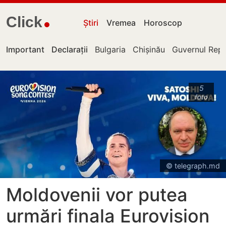
Click
Știri
Vremea
Horoscop
Important
Declarații
Bulgaria
Chișinău
Guvernul Repu
5
foto
© telegraph.md
Moldovenii vor putea
urmări finala Eurovision