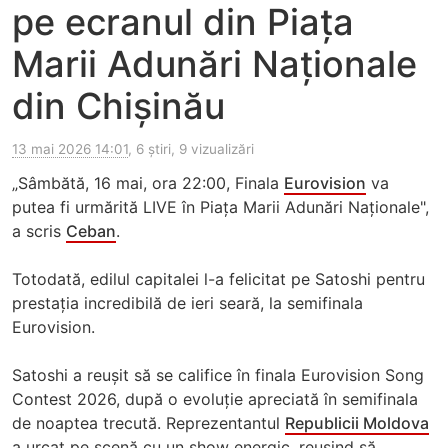
pe ecranul din Piața
Marii Adunări Naționale
din Chișinău
13 mai 2026 14:01
, 6 știri, 9 vizualizări
„Sâmbătă, 16 mai, ora 22:00, Finala
Eurovision
va
putea fi urmărită LIVE în Piața Marii Adunări Naționale",
a scris
Ceban
.
Totodată, edilul capitalei l-a felicitat pe Satoshi pentru
prestația incredibilă de ieri seară, la semifinala
Eurovision.
Satoshi a reușit să se califice în finala Eurovision Song
Contest 2026, după o evoluție apreciată în semifinala
de noaptea trecută. Reprezentantul
Republicii Moldova
a urcat pe scenă cu un show energic, reușind să