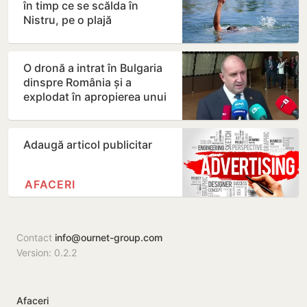
în timp ce se scălda în
Nistru, pe o plajă
neautorizată din Bender
O dronă a intrat în Bulgaria
dinspre România și a
explodat în apropierea unui
gazoduct
Adaugă articol publicitar
AFACERI
Contact
info@ournet-group.com
Version: 0.2.2
Afaceri