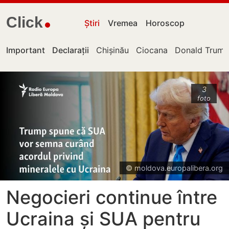
Click
Știri
Vremea
Horoscop
Important
Declarații
Chișinău
Ciocana
Donald Trum
3
foto
© moldova.europalibera.org
Negocieri continue între
Ucraina și SUA pentru