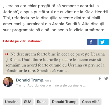
„Ucraina era chiar pregătită să semneze acordul la
Jeddah”, a spus purtătorul de cuvânt de la Kiev, Heorhii
Tîhi, referindu-se la discuțiile recente dintre oficialii
americani și ucraineni din Arabia Saudită. Alte discuții
sunt programate să aibă loc acolo în zilele următoare.
Citește pe Ziarulnational ›
“
Ne descurcăm foarte bine în ceea ce privește Ucraina
și Rusia. Unul dintre lucrurile pe care le facem este să
semnăm un acord foarte curând cu Ucraina cu privire la
pământurile rare. Sperăm că vom…
Donald Trump
,
un an
Trump: Acordul despre mineralele ucrainene va fi semnat în curând
Ucraina
SUA
Rusia
Donald Trump
Casa Albă