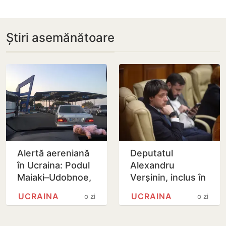
Știri asemănătoare
Alertă aereniană
Deputatul
în Ucraina: Podul
Alexandru
Maiaki–Udobnoe,
Verșinin, inclus în
închis temporar
baza de date
UCRAINA
UCRAINA
o zi
o zi
‘Mirotvoreț’