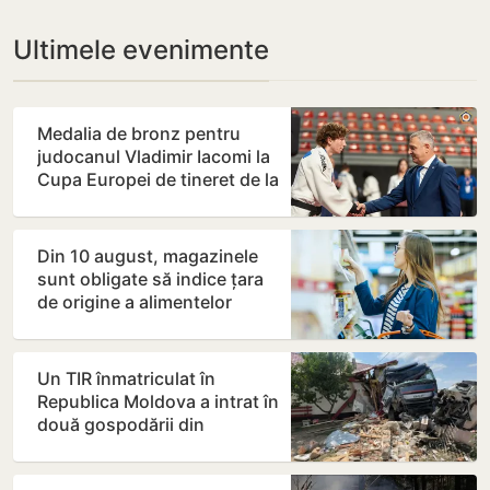
Ultimele evenimente
Medalia de bronz pentru
judocanul Vladimir Iacomi la
Cupa Europei de tineret de la
Skopje
Din 10 august, magazinele
sunt obligate să indice țara
de origine a alimentelor
expuse pe rafturi
Un TIR înmatriculat în
Republica Moldova a intrat în
două gospodării din
România. Șoferul a ajuns la…