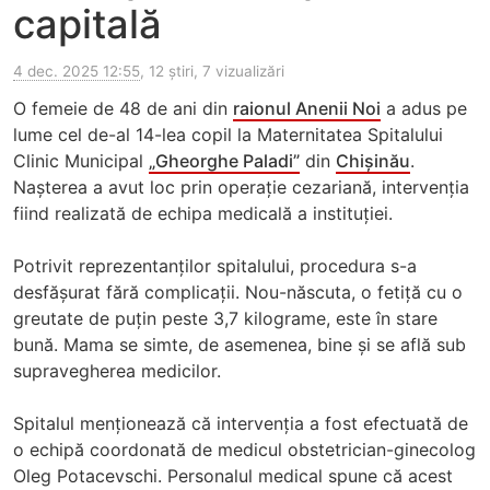
capitală
4 dec. 2025 12:55
, 12 știri, 7 vizualizări
O femeie de 48 de ani din
raionul Anenii Noi
a adus pe
lume cel de-al 14-lea copil la Maternitatea Spitalului
Clinic Municipal
„Gheorghe Paladi”
din
Chișinău
.
Nașterea a avut loc prin operație cezariană, intervenția
fiind realizată de echipa medicală a instituției.
Potrivit reprezentanților spitalului, procedura s-a
desfășurat fără complicații. Nou-născuta, o fetiță cu o
greutate de puțin peste 3,7 kilograme, este în stare
bună. Mama se simte, de asemenea, bine și se află sub
supravegherea medicilor.
Spitalul menționează că intervenția a fost efectuată de
o echipă coordonată de medicul obstetrician-ginecolog
Oleg Potacevschi. Personalul medical spune că acest