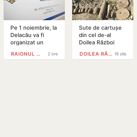
Pe 1 noiembrie, la
Sute de cartușe
Delacău va fi
din cel de-al
organizat un
Doilea Război
referendum local
Mondial au fost
RAIONUL ANENII NOI
DOILEA RĂZBOI MONDIAL
2 ore
16 zile
privind
descoperite pe un
exploatarea
șantier din Anenii
resurselor…
Noi