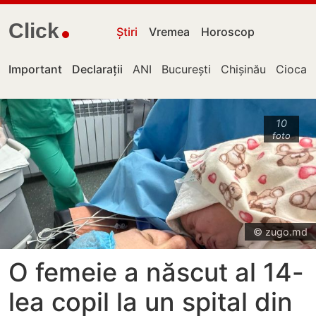
Click
Știri
Vremea
Horoscop
Important
Declarații
ANI
București
Chișinău
Ciocan
10
foto
© zugo.md
O femeie a născut al 14-
lea copil la un spital din