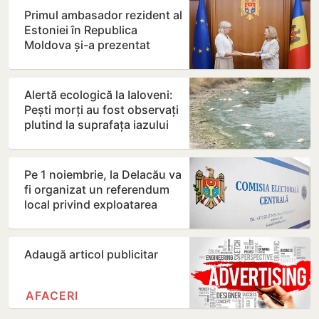
Primul ambasador rezident al
Estoniei în Republica
Moldova și-a prezentat
copiile scrisorilor de…
Alertă ecologică la Ialoveni:
Pești morți au fost observați
plutind la suprafața iazului
din Dănceni
Pe 1 noiembrie, la Delacău va
fi organizat un referendum
local privind exploatarea
resurselor…
Adaugă articol publicitar
AFACERI