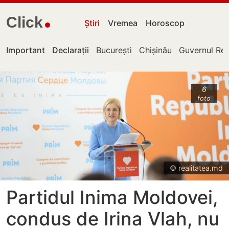
Click
Știri
Vremea
Horoscop
Important
Declarații
București
Chișinău
Guvernul Rep
6
foto
© realitatea.md
Partidul Inima Moldovei,
condus de Irina Vlah, nu