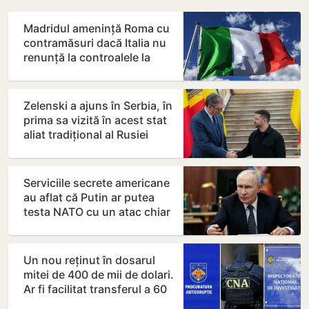
Madridul amenință Roma cu
contramăsuri dacă Italia nu
renunță la controalele la
frontieră pentru…
Zelenski a ajuns în Serbia, în
prima sa vizită în acest stat
aliat tradițional al Rusiei
după 2022
Serviciile secrete americane
au aflat că Putin ar putea
testa NATO cu un atac chiar
în această…
Un nou reținut în dosarul
mitei de 400 de mii de dolari.
Ar fi facilitat transferul a 60
de mii de…