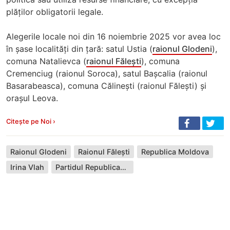
plăților obligatorii legale.
Alegerile locale noi din 16 noiembrie 2025 vor avea loc
în șase localități din țară: satul Ustia (
raionul Glodeni
),
comuna Natalievca (
raionul Fălești
), comuna
Cremenciug (raionul Soroca), satul Bașcalia (raionul
Basarabeasca), comuna Călinești (raionul Fălești) și
orașul Leova.
Citește pe Noi ›
Raionul Glodeni
Raionul Fălești
Republica Moldova
Irina Vlah
Partidul Republican din Moldova