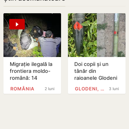
Migrație ilegală la
Doi copii și un
frontiera moldo-
tânăr din
română: 14
raioanele Glodeni
persoane reținute
și Rîșcani, răniți în
ROMÂNIA
GLODENI, MOLDOVA
2 luni
3 luni
urma unor
explozii provocate
de…