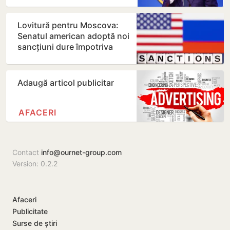
Lovitură pentru Moscova:
Senatul american adoptă noi
sancțiuni dure împotriva
Rusiei
Adaugă articol publicitar
AFACERI
Contact
info@ournet-group.com
Version: 0.2.2
Afaceri
Publicitate
Surse de știri