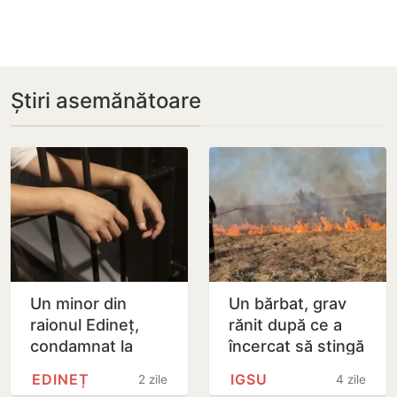
Știri asemănătoare
Un minor din
Un bărbat, grav
raionul Edineț,
rănit după ce a
condamnat la
încercat să stingă
patru ani de
un incendiu de
EDINEȚ
IGSU
2 zile
4 zile
închisoare pentru
vegetație