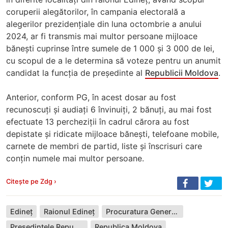
coruperii alegătorilor, în campania electorală a
alegerilor prezidențiale din luna octombrie a anului
2024, ar fi transmis mai multor persoane mijloace
bănești cuprinse între sumele de 1 000 și 3 000 de lei,
cu scopul de a le determina să voteze pentru un anumit
candidat la funcția de președinte al
Republicii Moldova
.
Anterior, conform PG, în acest dosar au fost
recunoscuți și audiați 6 învinuiți, 2 bănuți, au mai fost
efectuate 13 percheziții în cadrul cărora au fost
depistate și ridicate mijloace bănești, telefoane mobile,
carnete de membri de partid, liste și înscrisuri care
conțin numele mai multor persoane.
Citește pe Zdg ›
Edineț
Raionul Edineț
Procuratura Generală
Președintele Republicii Moldova
Republica Moldova