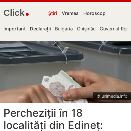
Click
Știri
Vremea
Horoscop
Important
Declarații
Bulgaria
Chișinău
Guvernul Repu
© unimedia.info
Percheziții în 18
localități din Edineț: