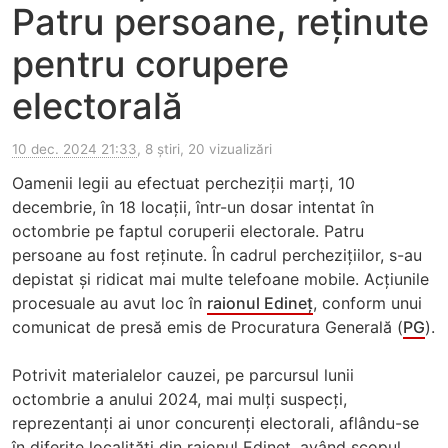
Patru persoane, reținute
pentru corupere
electorală
10 dec. 2024 21:33
, 8 știri, 20 vizualizări
Oamenii legii au efectuat percheziții marți, 10
decembrie, în 18 locații, într-un dosar intentat în
octombrie pe faptul coruperii electorale. Patru
persoane au fost reținute. În cadrul perchezițiilor, s-au
depistat și ridicat mai multe telefoane mobile. Acțiunile
procesuale au avut loc în
raionul Edineț
, conform unui
comunicat de presă emis de Procuratura Generală (
PG
).
Potrivit materialelor cauzei, pe parcursul lunii
octombrie a anului 2024, mai mulți suspecți,
reprezentanți ai unor concurenți electorali, aflându-se
în diferite localități din raionul Edineț, având scopul