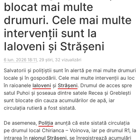
blocat mai multe
drumuri. Cele mai multe
intervenții sunt la
Ialoveni și Strășeni
6 iun. 2026 18:11
, 29 știri, 32 vizualizări
Salvatorii și polițiștii sunt în alertă pe mai multe drumuri
locale și în gospodării. Cele mai multe intervenții au loc
în raioanele
Ialoveni
și
Strășeni
. Drumul de acces spre
satul Puhoi și șoseaua dintre satele Recea și Greblești
sunt blocate din cauza acumulărilor de apă, iar
circulația rutieră a fost sistată.
De asemenea,
Poliția
anunță că este sistată circulația
pe drumul local Chirianca – Voinova, iar pe drumul R1, la
intrarea în
raionul Strășeni
, se înregistrează acumulări