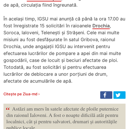
de apă, circulația fiind îngreunată.
În același timp, IGSU mai anunță că până la ora 17.00 au
fost înregistrate 15 solicitări în raioanele
Drochia
,
Soroca, Ialoveni, Telenești și Strășeni. Cele mai multe
misiuni au fost desfășurate în satul Gribova, raionul
Drochia, unde angajații IGSU au intervenit pentru
efectuarea lucrărilor de pompare a apei din mai multe
gospodării, case de locuit și beciuri afectate de ploi.
Totodată, au fost solicitări și pentru efectuarea
lucrărilor de deblocare a unor porțiuni de drum,
afectate de acumulările de apă.
Citește pe Ziua-md ›
“
Astăzi am mers în satele afectate de ploile puternice
din raionul Ialoveni. A fost o noapte dificilă atât pentru
localnici, cât și pentru salvatori, drumari și autoritățile
publice locale.…