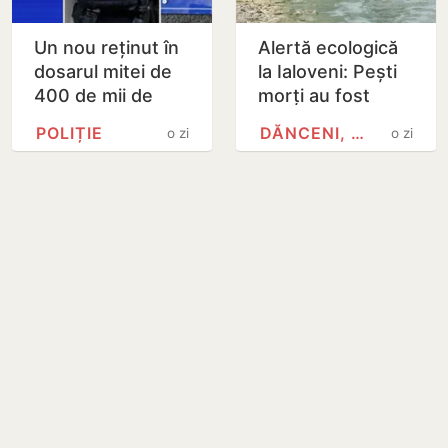
Un nou reținut în
Alertă ecologică
dosarul mitei de
la Ialoveni: Pești
400 de mii de
morți au fost
dolari. Ar fi
observați plutind
POLIȚIE
DĂNCENI, IALOVENI
o zi
o zi
facilitat transferul
la suprafața
a 60 de mii de…
iazului din
Dănceni