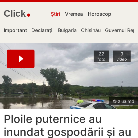
Click
Știri
Vremea
Horoscop
Important
Declarații
Bulgaria
Chișinău
Guvernul Repu
22
3
foto
video
© ziua.md
Ploile puternice au
inundat gospodării și au