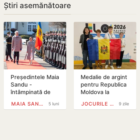
Știri asemănătoare
Președintele Maia
Medalie de argint
Sandu -
pentru Republica
întâmpinată de
Moldova la
președintelui…
Olimpiada
MAIA SANDU
JOCURILE OLIMPICE
5 luni
9 zile
Europeană de
Informatică
pentru Juniori