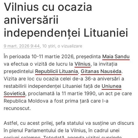
Vilnius cu ocazia
aniversării
independenței Lituaniei
9 mart. 2026 9:44
, 10 știri, o vizualizare
În perioada 10-11 martie 2026, președinta
Maia Sandu
va efectua o vizită de lucru la
Vilnius
, la invitația
președintelui
Republicii Lituania
,
Gitanas Nausėda
.
Vizita are loc cu ocazia celei de-a 36-a aniversări a
restabilirii independenței Lituaniei față de
Uniunea
Sovietică
, proclamată la 11 martie 1990, un act pe care
Republica Moldova a fost prima țară care l-a
recunoscut.
Astfel, cu acest prilej, șefa statului va susține un discurs
în plenul Parlamentului de la Vilnius, în cadrul unei
sesiuni solemne. Totodată, agenda vizitei cuprinde