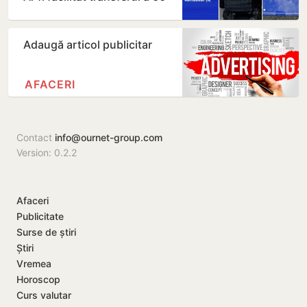
de mii de…
Adaugă articol publicitar
AFACERI
Contact
info@ournet-group.com
Version: 0.2.2
Afaceri
Publicitate
Surse de știri
Știri
Vremea
Horoscop
Curs valutar