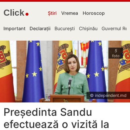
Click
Știri
Vremea
Horoscop
Important
Declarații
București
Chișinău
Guvernul Rep
5
foto
© independent.md
Președinta Sandu
efectuează o vizită la