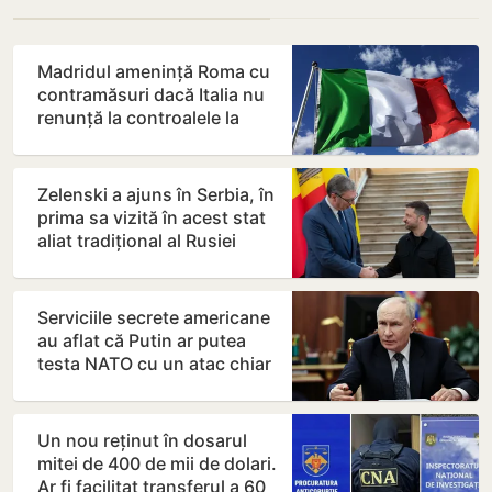
Madridul amenință Roma cu
contramăsuri dacă Italia nu
renunță la controalele la
frontieră pentru…
Zelenski a ajuns în Serbia, în
prima sa vizită în acest stat
aliat tradițional al Rusiei
după 2022
Serviciile secrete americane
au aflat că Putin ar putea
testa NATO cu un atac chiar
în această…
Un nou reținut în dosarul
mitei de 400 de mii de dolari.
Ar fi facilitat transferul a 60