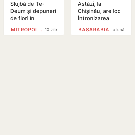
Slujbă de Te-
Astăzi, la
Deum și depuneri
Chișinău, are loc
de flori în
Întronizarea
Chișinău, la 24 de
noului Mitropolit al
MITROPOLIA BASARABIEI
BASARABIA
10 zile
o lună
ani de la
Basarabiei
recunoașterea
oficială a…