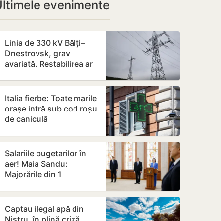
Ultimele evenimente
Linia de 330 kV Bălți–
Dnestrovsk, grav
avariată. Restabilirea ar
putea dura peste 7 zile
Italia fierbe: Toate marile
orașe intră sub cod roșu
de caniculă
Salariile bugetarilor în
aer! Maia Sandu:
Majorările din 1
septembrie ar putea fi
amânate
Captau ilegal apă din
Nistru, în plină criză