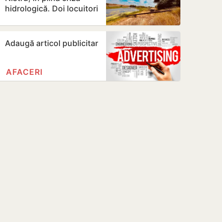
hidrologică. Doi locuitori
din Criuleni, amendați
Adaugă articol publicitar
AFACERI