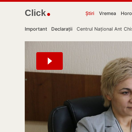
Click
Știri
Vremea
Horo
Important
Declarații
Centrul Național Anticor
Chi