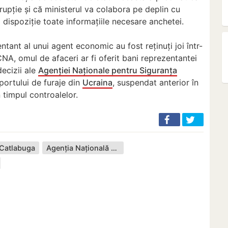
rupție și că ministerul va colabora pe deplin cu
 dispoziție toate informațiile necesare anchetei.
ntant al unui agent economic au fost reținuți joi într-
CNA, omul de afaceri ar fi oferit bani reprezentantei
decizii ale
Agenției Naționale pentru Siguranța
portului de furaje din
Ucraina
, suspendat anterior în
 timpul controalelor.
 Catlabuga
Agenția Națională pentru Siguranța Alimentelor