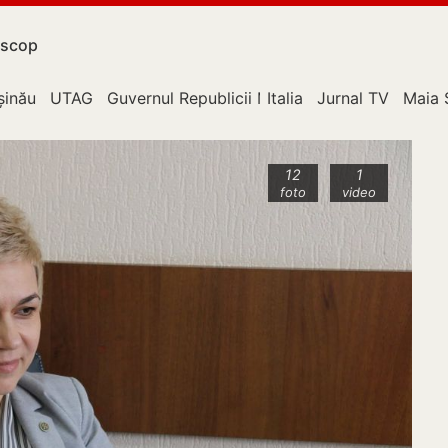
scop
upție
șinău
UTAG
Guvernul Republicii Moldova
Italia
Jurnal TV
Maia 
12
1
foto
video