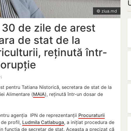
© ziua.md
 30 de zile de arest
ara de stat de la
culturii, reținută într-
orupție
ri
est pentru Tatiana Nistorică, secretara de stat de la
riei Alimentare (
MAIA
), reținută într-un dosar de
entru agenția IPN de reprezentanții
Procuraturii
 de profil,
Ludmila Catlabuga
, a inițiat procedura de
in funcția de secretar de stat. Aceasta a precizat că