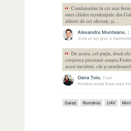
“
Condamnăm în cei mai fermi t
unei clădiri rezidențiale din Ga
alături de cei afectați, și…
Alexandru Munteanu
,
2 
„Este un act grav și inadmisib
“
De aceea, cel puțin, două el
creșterea presiunii asupra Feder
acest incident, cât și următoar
Oana Țoiu
,
2 luni
România acuză Rusia după inc
Galați
România
UAV
Mini