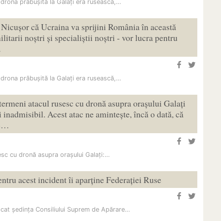
drona prăbușită la Galați era rusească,…
Nicușor că Ucraina va sprijini România în această
ilitarii noștri și specialiștii noștri - vor lucra pentru
…
drona prăbușită la Galați era rusească,…
ermeni atacul rusesc cu dronă asupra orașului Galați
 inadmisibil. Acest atac ne amintește, încă o dată, că
te…
esc cu dronă asupra orașului Galați:…
entru acest incident îi aparține Federației Ruse
cat ședința Consiliului Suprem de Apărare…