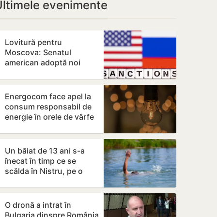
Ultimele evenimente
Lovitură pentru
Moscova: Senatul
american adoptă noi
sancțiuni dure împotriva
Rusiei
Energocom face apel la
consum responsabil de
energie în orele de vârfe
vârf
Un băiat de 13 ani s-a
înecat în timp ce se
scălda în Nistru, pe o
plajă neautorizată din
Bender
O dronă a intrat în
Bulgaria dinspre România