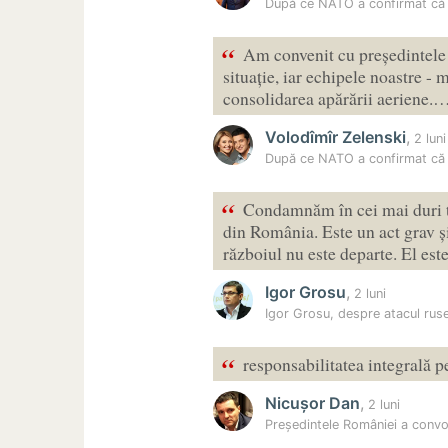
După ce NATO a confirmat că 
“
Am convenit cu președintele 
situație, iar echipele noastre - m
consolidarea apărării aeriene.
Volodîmîr Zelenski
,
2 luni
După ce NATO a confirmat că 
“
Condamnăm în cei mai duri t
din România. Este un act grav și
războiul nu este departe. El es
Igor Grosu
,
2 luni
Igor Grosu, despre atacul rus
“
responsabilitatea integrală p
Nicușor Dan
,
2 luni
Președintele României a convo