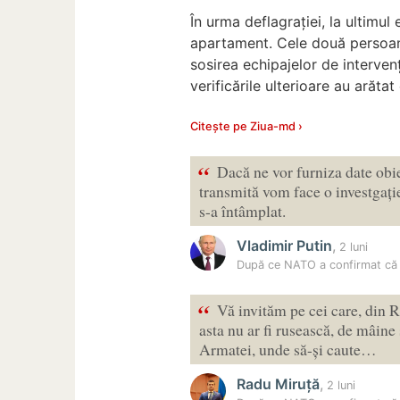
În urma deflagrației, la ultimul 
apartament. Cele două persoane
sosirea echipajelor de intervenț
verificările ulterioare au arătat
Citește pe Ziua-md ›
“
Dacă ne vor furniza date obie
transmită vom face o investgați
s-a întâmplat.
Vladimir Putin
,
2 luni
După ce NATO a confirmat că 
“
Vă invităm pe cei care, din R
asta nu ar fi rusească, de mâine
Armatei, unde să-și caute…
Radu Miruță
,
2 luni