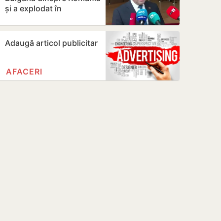
și a explodat în
apropierea unui
gazoduct
Adaugă articol publicitar
AFACERI