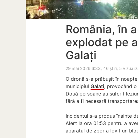
România, în a
explodat pe a
Galați
29 mai 2026 6:33
, 46 știri, 5 vizualiz
O dronă s-a prăbușit în noaptea
municipiul
Galați
, provocând o e
Două persoane au suferit leziuni
fără a fi necesară transportarea
Incidentul s-a produs înainte d
Alert la ora 01:53 pentru a aver
aparatul de zbor a lovit un bl