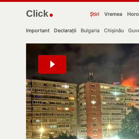
Click
Știri
Vremea
Horo
Important
Declarații
Bulgaria
Chișinău
Guve