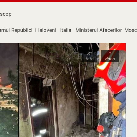
scop
rnul Republicii Moldova
Ialoveni
Italia
Ministerul Afacerilor Exter
Mosc
31
1
foto
video