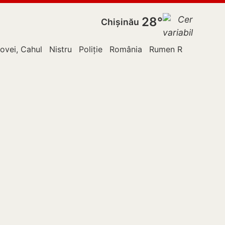
28°
Chișinău
ne
ovei, Cahul
Nistru
Poliție
România
Rumen Radev
Rusi