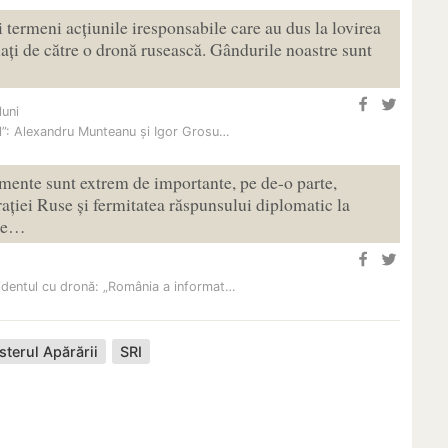
ermeni acțiunile iresponsabile care au dus la lovirea
lați de către o dronă rusească. Gândurile noastre sunt
luni
il”: Alexandru Munteanu și Igor Grosu…
emente sunt extrem de importante, pe de-o parte,
ației Ruse și fermitatea răspunsului diplomatic la
ele…
identul cu dronă: „România a informat…
sterul Apărării
SRI