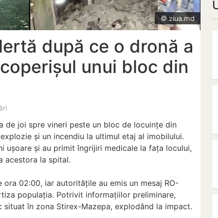
© ziua.md
lertă după ce o dronă a
coperișul unui bloc din
ări
 de joi spre vineri peste un bloc de locuințe din
xplozie și un incendiu la ultimul etaj al imobilului.
 ușoare și au primit îngrijiri medicale la fața locului,
 acestora la spital.
e ora 02:00, iar autoritățile au emis un mesaj RO-
tiza populația. Potrivit informațiilor preliminare,
oc situat în zona Stirex-Mazepa, explodând la impact.