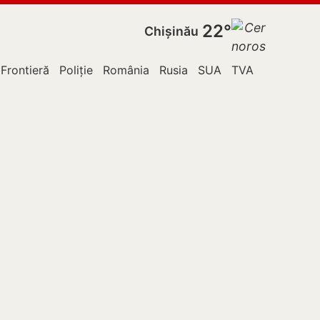
22°
Chișinău
 Frontieră
Poliție
România
Rusia
SUA
TVA
Ucraina