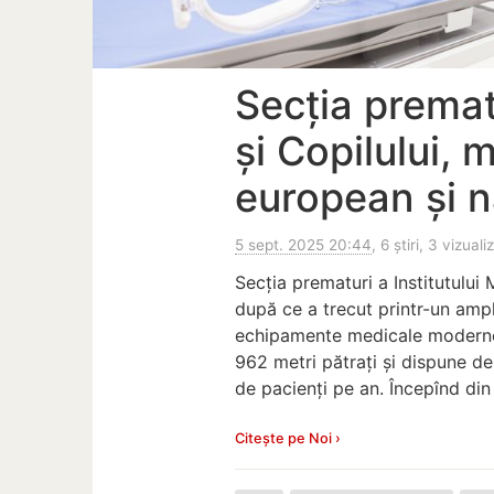
Secția premat
și Copilului, 
european și n
5 sept. 2025 20:44
, 6 știri, 3 vizuali
Secția prematuri a Institutului 
după ce a trecut printr-un ampl
echipamente medicale moderne,
962 metri pătrați și dispune de
de pacienți pe an. Începînd din
Citește pe Noi ›