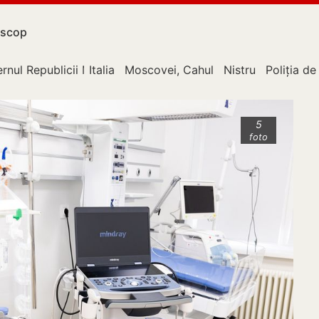
scop
rnul Republicii Moldova
Italia
Moscovei, Cahul
Nistru
Poliția de
5
foto