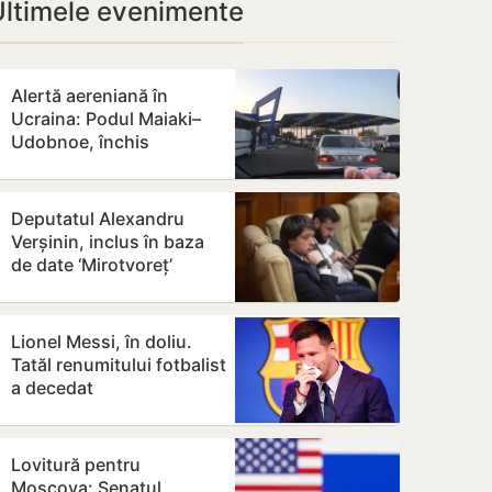
Ultimele evenimente
Alertă aereniană în
Ucraina: Podul Maiaki–
Udobnoe, închis
temporar
Deputatul Alexandru
Verșinin, inclus în baza
de date ‘Mirotvoreț’
Lionel Messi, în doliu.
Tatăl renumitului fotbalist
a decedat
Lovitură pentru
Moscova: Senatul