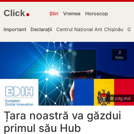
Click
Știri
Vremea
Horoscop
Important
Declarații
Centrul Național Anticorupție
Chișinău
Gu
3
foto
© zdg.md
Țara noastră va găzdui
primul său Hub