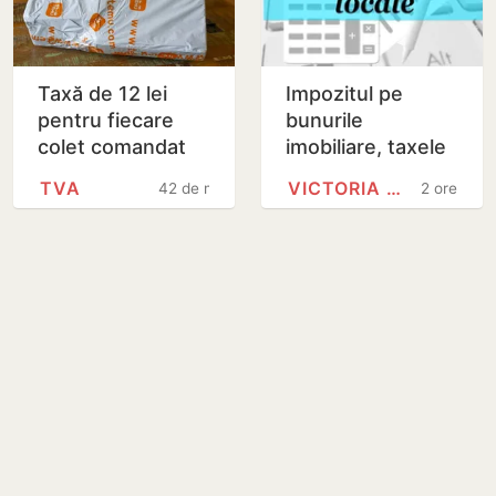
Taxă de 12 lei
Impozitul pe
pentru fiecare
bunurile
colet comandat
imobiliare, taxele
de pe platformele
locale și taxele
TVA
VICTORIA BELOUS
42 de minute
2 ore
internaționale
rutiere.
Modificările
prezentate de…