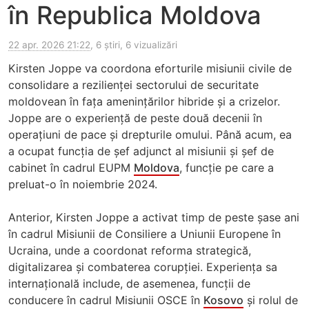
în Republica Moldova
22 apr. 2026 21:22
, 6 știri, 6 vizualizări
Kirsten Joppe va coordona eforturile misiunii civile de
consolidare a rezilienței sectorului de securitate
moldovean în fața amenințărilor hibride și a crizelor.
Joppe are o experiență de peste două decenii în
operațiuni de pace și drepturile omului. Până acum, ea
a ocupat funcția de șef adjunct al misiunii și șef de
cabinet în cadrul EUPM
Moldova
, funcție pe care a
preluat-o în noiembrie 2024.
Anterior, Kirsten Joppe a activat timp de peste șase ani
în cadrul Misiunii de Consiliere a Uniunii Europene în
Ucraina, unde a coordonat reforma strategică,
digitalizarea și combaterea corupției. Experiența sa
internațională include, de asemenea, funcții de
conducere în cadrul Misiunii OSCE în
Kosovo
și rolul de