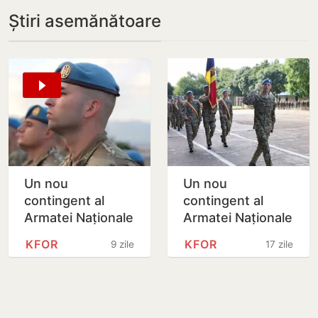
Știri asemănătoare
Un nou
Un nou
contingent al
contingent al
Armatei Naționale
Armatei Naționale
a început
pleacă în misiunea
KFOR
KFOR
9 zile
17 zile
misiunea de
de menținere a
menținere a păcii
păcii din Kosovo
în Kosovo