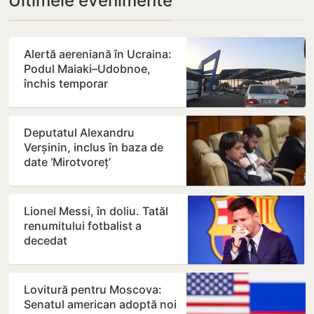
Ultimele evenimente
Alertă aereniană în Ucraina:
Podul Maiaki–Udobnoe,
închis temporar
Deputatul Alexandru
Verșinin, inclus în baza de
date ‘Mirotvoreț’
Lionel Messi, în doliu. Tatăl
renumitului fotbalist a
decedat
Lovitură pentru Moscova:
Senatul american adoptă noi