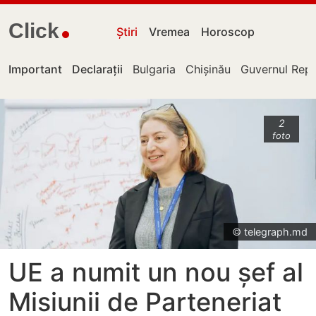
Click
Știri
Vremea
Horoscop
Important
Declarații
Bulgaria
Chișinău
Guvernul Repu
2
foto
© telegraph.md
UE a numit un nou șef al
Misiunii de Parteneriat