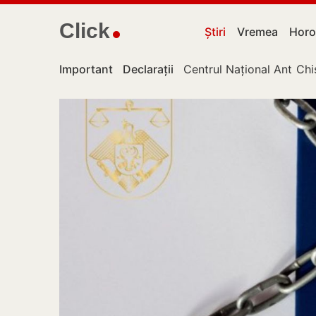
Click
Știri
Vremea
Horo
Important
Declarații
Centrul Național Anticor
Chi