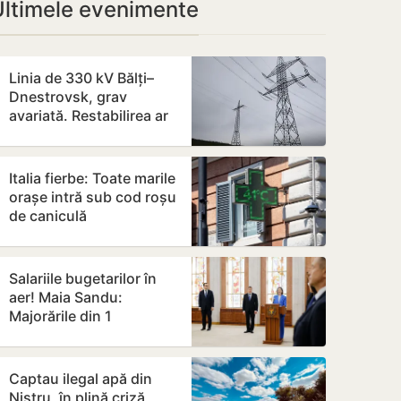
Ultimele evenimente
Linia de 330 kV Bălți–
Dnestrovsk, grav
avariată. Restabilirea ar
putea dura peste 7 zile
Italia fierbe: Toate marile
orașe intră sub cod roșu
de caniculă
Salariile bugetarilor în
aer! Maia Sandu:
Majorările din 1
septembrie ar putea fi
amânate
Captau ilegal apă din
Nistru, în plină criză