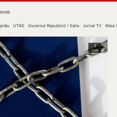
scop
upție
șinău
UTAG
Guvernul Republicii Moldova
Italia
Jurnal TV
Maia 
3
foto