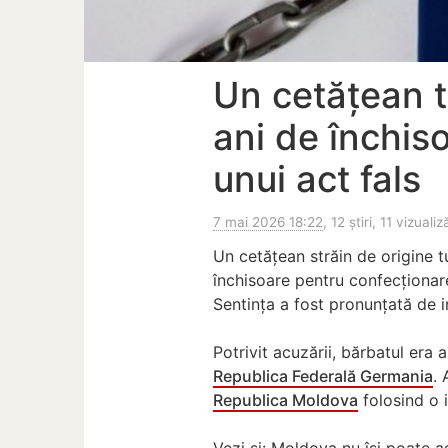
Un cetățean t
ani de închis
unui act fals
7 mai 2026 18:22
, 12 știri, 11 vizualiz
Un cetățean străin de origine t
închisoare pentru confecționare
Sentința a fost pronunțată de 
Potrivit acuzării, bărbatul era 
Republica Federală Germania
. 
Republica Moldova
folosind o i
Vezi și: Moldova nu își poate 