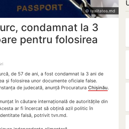
© realitatea.md
urc, condamnat la 3
oare pentru folosirea
ări
urcă, de 57 de ani, a fost condamnat la 3 ani de
a și folosirea unor documente oficiale false.
instanța de judecată, anunță Procuratura
Chișinău
.
anunțat în căutare internațională de autoritățile din
Acesta ar fi încercat să obțină azil politic în
dentitate falsă, potrivit tvn.md.
asigura independența alimentară