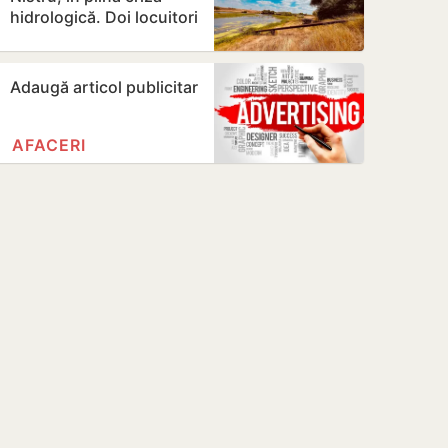
hidrologică. Doi locuitori
din Criuleni, amendați
Adaugă articol publicitar
AFACERI