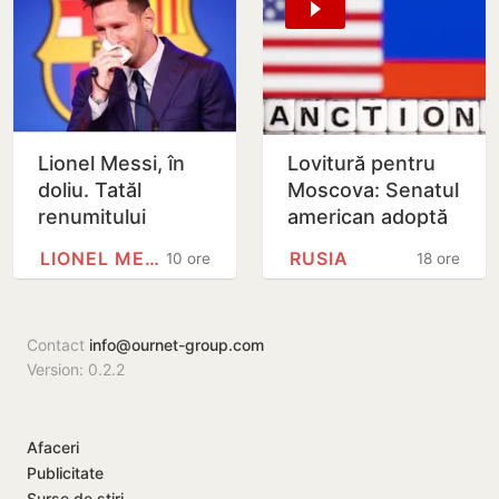
Lionel Messi, în
Lovitură pentru
doliu. Tatăl
Moscova: Senatul
renumitului
american adoptă
fotbalist a
noi sancțiuni dure
LIONEL MESSI
RUSIA
10 ore
18 ore
decedat
împotriva Rusiei
Contact
info@ournet-group.com
Version: 0.2.2
Afaceri
Publicitate
Surse de știri