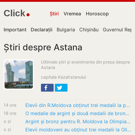
Click
Știri
Vremea
Horoscop
Important
Declarații
Bulgaria
Chișinău
Guvernul Repu
Știri despre Astana
Ultimele știri și evenimente din presa despre
Astana
capitala Kazahstanului
Elevii din R.Moldova obținut trei medalii la prima participare la Olimpiada Internațională…
14 ore
O medalie de argint și două medalii de bronz pentru R. Moldova la Olimpiada Internațională…
18 ore
Argint și bronz pentru R. Moldova la Olimpiada Internațională de Inteligență Artificială
o zi
Elevii moldoveni au obținut trei medalii la Olimpiada Internațională de Inteligență…
o zi