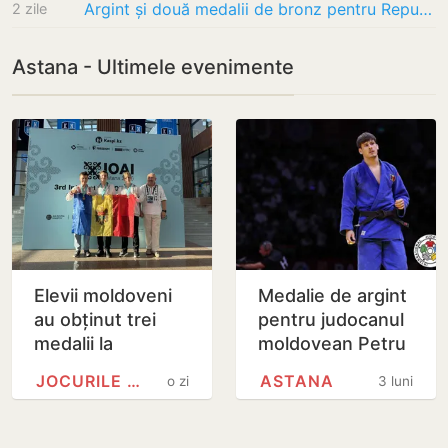
Argint și două medalii de bronz pentru Republica Moldova la Olimpiada Internațională de…
2 zile
Astana - Ultimele evenimente
Elevii moldoveni
Medalie de argint
au obținut trei
pentru judocanul
medalii la
moldovean Petru
Olimpiada
Pelivan la Grand
JOCURILE OLIMPICE
ASTANA
o zi
3 luni
Internațională de
Slam-ul din
Inteligență
Kazahstan
Artificială din…