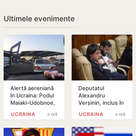
Ultimele evenimente
Alertă aereniană
Deputatul
în Ucraina: Podul
Alexandru
Maiaki–Udobnoe,
Verșinin, inclus în
închis temporar
baza de date
UCRAINA
UCRAINA
o oră
o oră
‘Mirotvoreț’