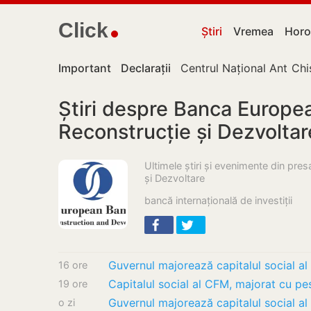
Click
Știri
Vremea
Horo
Important
Declarații
Centrul Național Anticor
Chi
Știri despre Banca Europe
Reconstrucție și Dezvolta
Ultimele știri și evenimente din pr
și Dezvoltare
bancă internațională de investiții
16 ore
19 ore
o zi