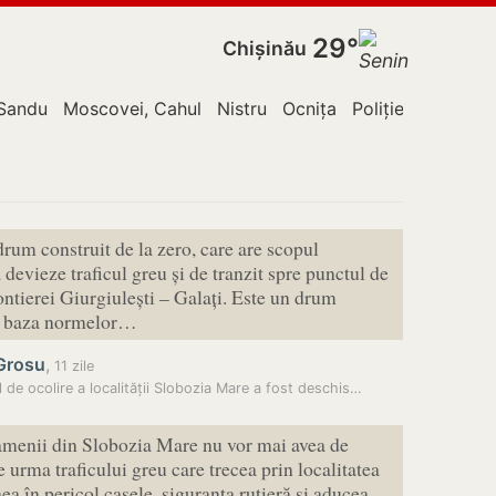
29°
Chișinău
Sandu
Moscovei, Cahul
Nistru
Ocnița
Poliție
Rusia
T
drum construit de la zero, care are scopul
 devieze traficul greu și de tranzit spre punctul de
rontierei Giurgiulești – Galați. Este un drum
în baza normelor…
 Grosu
,
11 zile
 de ocolire a localității Slobozia Mare a fost deschis…
enii din Slobozia Mare nu vor mai avea de
e urma traficului greu care trecea prin localitatea
nea în pericol casele, siguranța rutieră și aducea