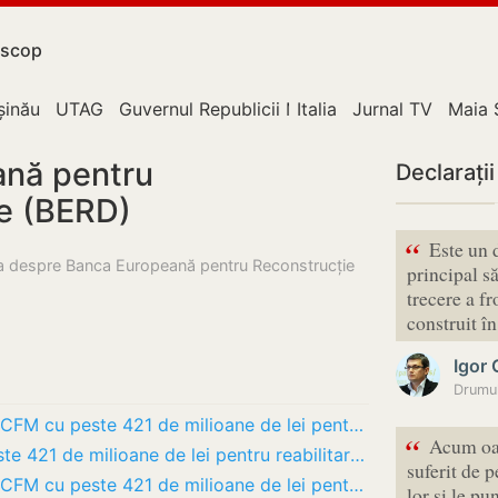
scop
upție
șinău
UTAG
Guvernul Republicii Moldova
Italia
Jurnal TV
Maia 
ană pentru
Declarații
re (BERD)
“
Este un 
esa despre Banca Europeană pentru Reconstrucție
principal să
trecere a f
construit 
Igor
Drumul
Guvernul majorează capitalul social al CFM cu peste 421 de milioane de lei pentru…
“
Acum oam
Capitalul social al CFM, majorat cu peste 421 de milioane de lei pentru reabilitarea…
suferit de p
Guvernul majorează capitalul social al CFM cu peste 421 de milioane de lei pentru…
lor și le pu