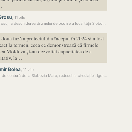
…
 Grosu
,
11 zile
Igor Grosu, la deschiderea drumului de ocolire a localității Slobozia…
 doua fază a proiectului a început în 2024 și a fost
exact la termen, ceea ce demonstrează că firmele
ca Moldova și-au dezvoltat capacitatea de a
litativ, la…
mir Bolea
,
11 zile
 de centură de la Slobozia Mare, redeschis circulației. Igor…