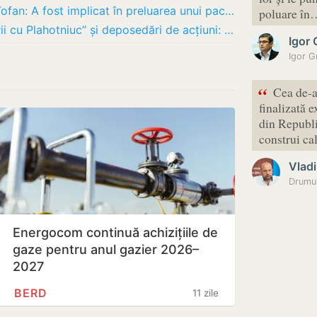
Platon, acuzații la adresa premierului Tofan: A fost implicat în preluarea unui pachet de…
poluare în
Platon îl acuză pe Tofan de „escrocherii cu Plahotniuc” și deposedări de acțiuni: „Niciun…
Igor
“
Cea de-a
finalizată 
din Republi
construi ca
Vladi
Drumul
Energocom continuă achizițiile de
gaze pentru anul gazier 2026–
2027
BERD
11 zile