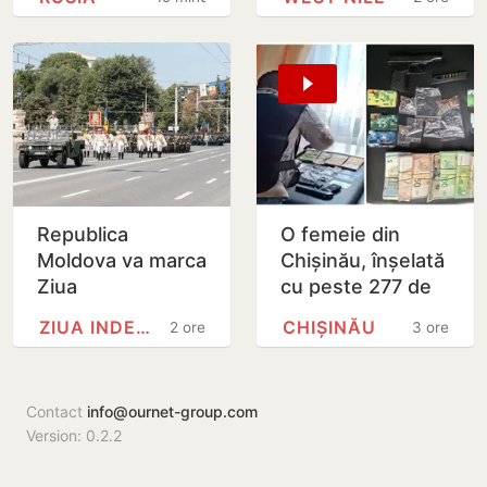
după un nou atac
cu drone
ucrainene
Republica
O femeie din
Moldova va marca
Chișinău, înșelată
Ziua
cu peste 277 de
Independenței
mii de lei printr-o
ZIUA INDEPENDENȚEI
CHIȘINĂU
2 ore
3 ore
printr-o paradă
falsă platformă de
militară. Maia
investiții…
Sandu a semnat
Contact
info@ournet-group.com
decretul
Version: 0.2.2