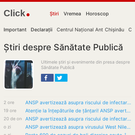
Click
Știri
Vremea
Horoscop
Important
Declarații
Centrul Național Anticorupție
Chișinău
Cu
Știri despre Sănătate Publică
Ultimele știri și evenimente din presa despre
Sănătate Publică
ANSP avertizează asupra riscului de infectare cu virusul West Nile
2 ore
Atenție la înțepăturile de țânțari! ANSP avertizează populația despre riscul virusului…
19 ore
ANSP avertizează asupra riscului de infectare cu virusul West Nile. În Moldova nu au fost…
20 de ore
ANSP avertizează asupra virusului West Nile. Ce recomandă pentru a reduce riscul de…
o zi
o zi