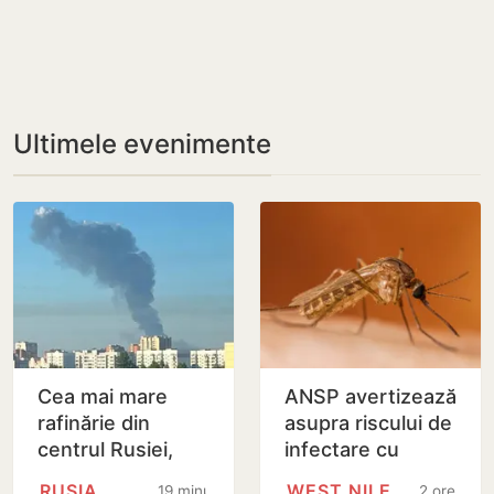
Ultimele evenimente
Cea mai mare
ANSP avertizează
rafinărie din
asupra riscului de
centrul Rusiei,
infectare cu
cuprinsă de flăcări
virusul West Nile
RUSIA
WEST NILE
19 minute
2 ore