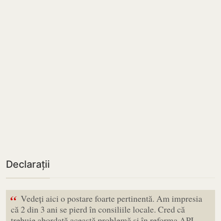
Declarații
“
Vedeți aici o postare foarte pertinentă. Am impresia
că 2 din 3 ani se pierd în consiliile locale. Cred că
trebuie abordată această problemă și în reforma APL