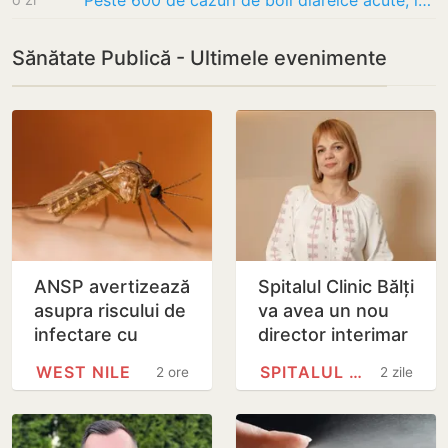
Peste 600 de cazuri de boli diareice acute, înregistrate într-o săptămână; copii, cel mai…
Sănătate Publică - Ultimele evenimente
ANSP avertizează
Spitalul Clinic Bălți
asupra riscului de
va avea un nou
infectare cu
director interimar
virusul West Nile
WEST NILE
SPITALUL CLINIC BĂLȚI
2 ore
2 zile