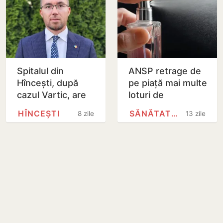
Spitalul din
ANSP retrage de
Hîncești, după
pe piață mai multe
cazul Vartic, are
loturi de
un nou director
parfumuri
HÎNCEȘTI
SĂNĂTATE PUBLICĂ
8 zile
13 zile
LA’VENTI