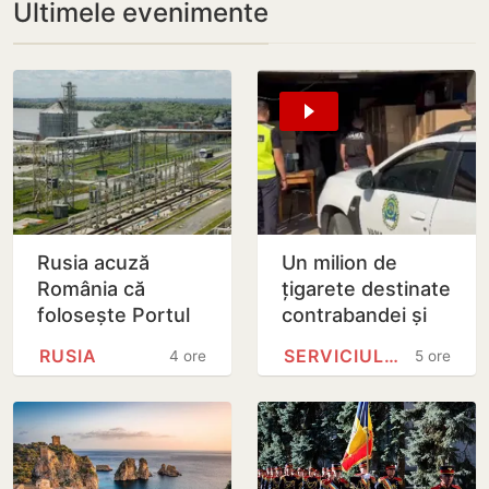
Ultimele evenimente
Rusia acuză
Un milion de
România că
țigarete destinate
folosește Portul
contrabandei și
Giurgiulești
600 de mii de lei,
RUSIA
SERVICIULUI VAMAL
4 ore
5 ore
pentru arme către
ridicate după
Ucraina și neagă
percheziții în…
sprijinul…