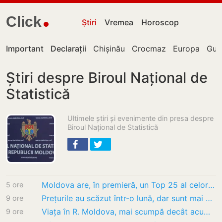
Click
Știri
Vremea
Horoscop
Important
Declarații
Chișinău
Crocmaz
Europa
Guv
Știri despre Biroul Național de
Statistică
Ultimele știri și evenimente din presa despre
Biroul Național de Statistică
Moldova are, în premieră, un Top 25 al celor mai performanți exportatori
5 ore
Prețurile au scăzut într-o lună, dar sunt mai mari decât acum un an. Ce s-a scumpit cel…
9 ore
Viața în R. Moldova, mai scumpă decât acum un an. Ce prețuri au crescut cel mai mult
9 ore