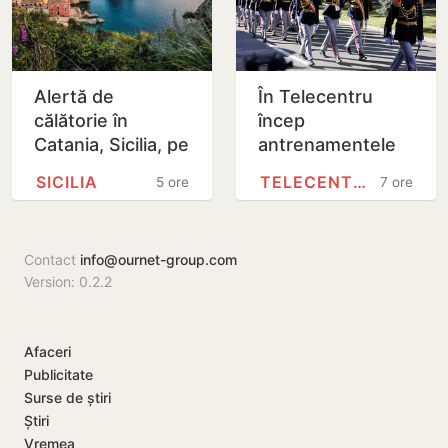
Alertă de
În Telecentru
călătorie în
încep
Catania, Sicilia, pe
antrenamentele
fondul activității
pentru Parada
SICILIA
TELECENTRU
5 ore
7 ore
eruptive a
Militară
vulcanului Etna
Contact
info@ournet-group.com
Version: 0.2.2
Afaceri
Publicitate
Surse de știri
Știri
Vremea