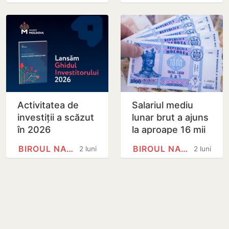
Moldova. Ce…
decât bărbații
Activitatea de
Salariul mediu
investiții a scăzut
lunar brut a ajuns
în 2026
la aproape 16 mii
de lei în primul
BIROUL NAȚIONAL DE STATISTICĂ
BIROUL NAȚIONAL DE STATISTICĂ
2 luni
2 luni
trimestru din
2026