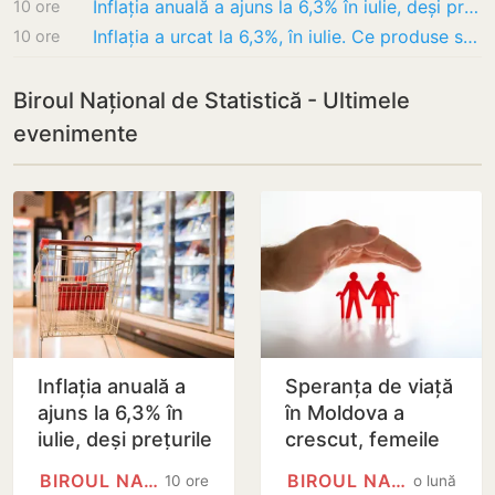
Inflația anuală a ajuns la 6,3% în iulie, deși prețurile au scăzut ușor în Republica…
10 ore
Inflația a urcat la 6,3%, în iulie. Ce produse s-au scumpit cel mai mult
10 ore
Biroul Național de Statistică - Ultimele
evenimente
Inflația anuală a
Speranța de viață
ajuns la 6,3% în
în Moldova a
iulie, deși prețurile
crescut, femeile
au scăzut ușor în
trăind cu aproape
BIROUL NAȚIONAL DE STATISTICĂ
BIROUL NAȚIONAL DE STATISTICĂ
10 ore
o lună
Republica
9 ani mai mult