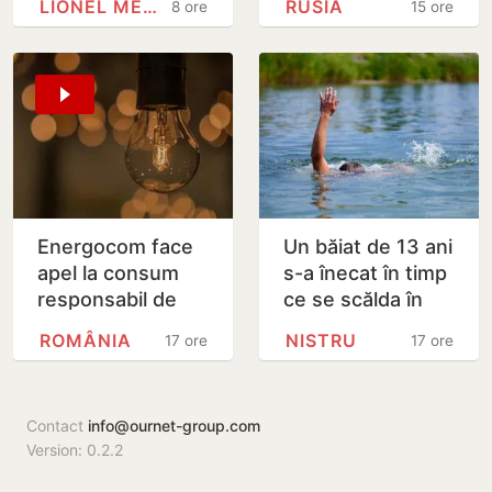
LIONEL MESSI
RUSIA
8 ore
15 ore
decedat
împotriva Rusiei
Energocom face
Un băiat de 13 ani
apel la consum
s-a înecat în timp
responsabil de
ce se scălda în
energie în orele
Nistru, pe o plajă
ROMÂNIA
NISTRU
17 ore
17 ore
de vârfe vârf
neautorizată din
Bender
Contact
info@ournet-group.com
Version: 0.2.2