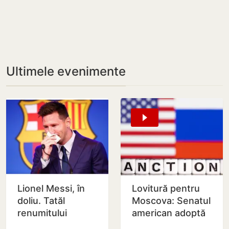
Ultimele evenimente
Lionel Messi, în
Lovitură pentru
doliu. Tatăl
Moscova: Senatul
renumitului
american adoptă
fotbalist a
noi sancțiuni dure