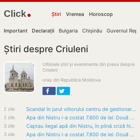
Click
Știri
Vremea
Horoscop
Important
Declarații
Bulgaria
Chișinău
Guvernul Repu
Știri despre Criuleni
Ultimele știri și evenimente din presa despre
Criuleni
oraș din Republica Moldova
Scandal în jurul viitorului centru de gestionare a deșeurilor de la Șerpeni. Localnicii…
2 zile
Apa din Nistru i-a costat 7.800 de lei: Două persoane din Criuleni, amendate după ce au…
2 zile
Captau ilegal apă din Nistru, în plină criză hidrologică. Doi locuitori din Criuleni,…
3 zile
Apa din Nistru i-a costat 7.800 de lei: Două persoane din Criuleni, amendate după ce au…
3 zile