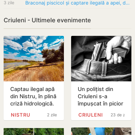
Braconaj piscicol și captare ilegală a apei, depistate pe râul Nistru. Amenzi de 7.800 de…
3 zile
Criuleni - Ultimele evenimente
Captau ilegal apă
Un polițist din
din Nistru, în plină
Criuleni s-a
criză hidrologică.
împușcat în picior
Doi locuitori din
NISTRU
CRIULENI
2 zile
23 de zile
Criuleni, amendați