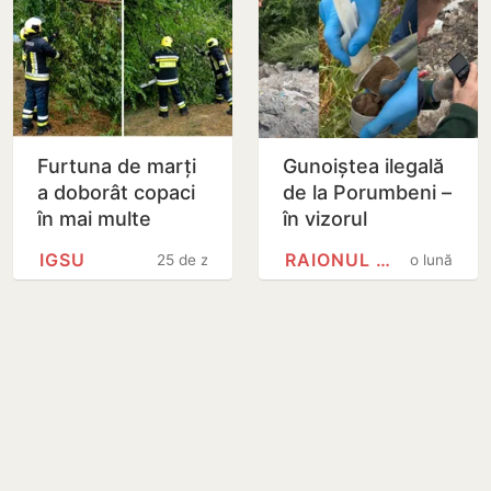
Furtuna de marți
Gunoiștea ilegală
a doborât copaci
de la Porumbeni –
în mai multe
în vizorul
localități din țară.
inspectorilor de
IGSU
RAIONUL CRIULENI
25 de zile
o lună
Salvatorii au
mediu
intervenit în 58…